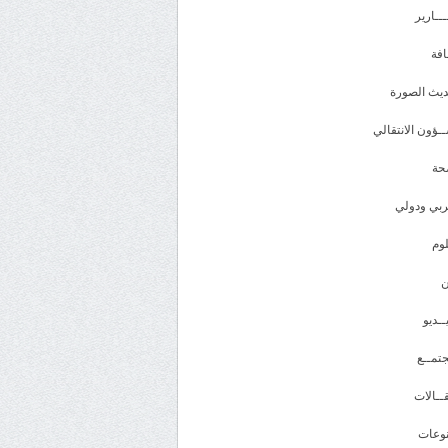
ـــارير
افة
يث الصورة
ـؤون الانتقالي
حة
بي ودولي
وم
ــديو
تمــع
ــالات
وعات