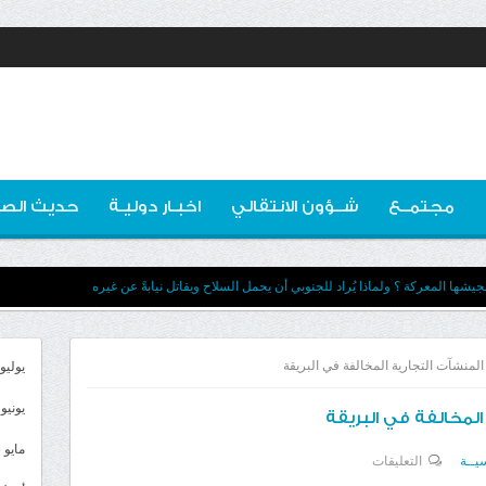
مجتمــع
شــؤون الانتقالي
اخبـار دوليـة
حديث الصو
يشها المعركة ؟ ولماذا يُراد للجنوبي أن يحمل السلاح ويقاتل نيابةً عن غيره
 المنشآت التجارية المخالفة في البريقة
يوليو 026
يونيو 2026
المخالفة في البريقة
مايو 2026
على
يــة
التعليقات