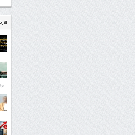
الار
يوليو 8