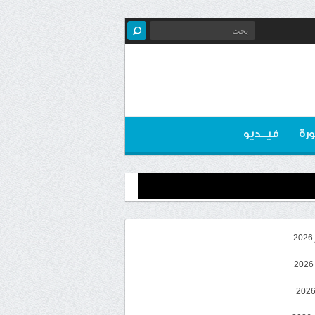
رة
فيــديو
2