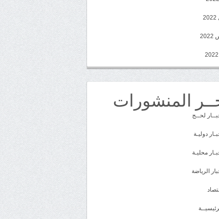
2
20
ــر المنشورات
بــار لحــج
بـار دوليـة
بـار محليـة
بار الرياضة
تصاد
رئيسيــة