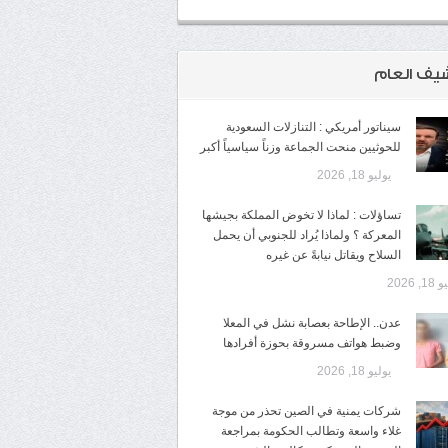
شيف العام
سيناتور أمريكي : التنازلات السعودية
للحوثيين منحت الجماعة وزناً سياسياً أكبر
يوليو 18, 2026
تساؤلات : لماذا لا تخوض المملكة بجيشها
المعركة ؟ ولماذا يُراد للجنوبي أن يحمل
السلاح ويقاتل نيابةً عن غيره
1, 2026
عدن.. الإطاحة بعصابة نشل في المعلا
وضبط هواتف مسروقة بحوزة أفرادها
يوليو 18, 2026
شركات يمنية في الصين تحذر من موجة
غلاء واسعة وتطالب الحكومة بمراجعة