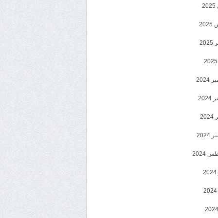
2
20
202
2024
202
202
2024
 2024
2