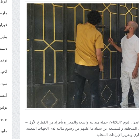
تنفيذ
أبريل 026
حملة
مارس 26
لإغلاق
المنشآت
فبراير 6
التجارية
يناير 2026
المخالفة
في
ديسمبر 
البريقة
نوفمبر 5
مغلقة
أكتوبر 5
سبتمبر 
أغسطس
يوليو 025
يونيو 2025
، اليوم “الثلاثاء”، حملة ميدانية واسعة والمعززة بأفراد من القطاع الأول –
المتخلفة والممتنعة عن سداد ما عليهم من رسوم مالية لدى الجهات المعنية
مايو 2025
 وتعزيز الإيرادات المحلية.