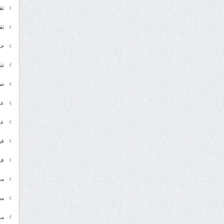
تق
ثق
حد
شـ
ص
عر
عل
فن
في
مج
مق
من