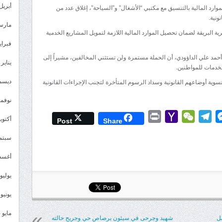
أبريل 025
وارد المالية بالتنسيق مع مكتبي “الأشغال” و”السياحة”، إغلاق عدد من
ونية.
مارس 25
 البريقة لضمان تحصيل الموارد المالية اللازمة لتمويل المشاريع الخدمية
فبراير 5
، أحمد علي الداؤودي، أن الحملة مستمرة ولن تستثني المخالفين، مشيراً إلى
يناير 2025
لخدمات للمواطنين.
ديسمبر 
وية أوضاعهم القانونية وسداد الرسوم المتأخرة لتجنب الإجراءات القانونية
نوفمبر 4
Print
Yahoo
WeChat
Telegram
Messenger
Wh
L
أكتوبر 4
Post
Share
Mail
سبتمبر 
أغسطس
يوليو 024
يونيو 2024
مايو 2024
مل
شهيد وجرحى في سيئون برصاص حي وجريح حالته