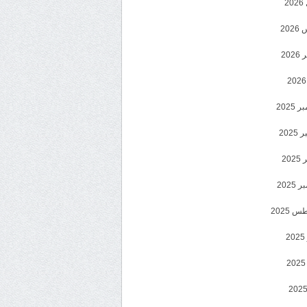
2
20
202
2025
202
202
2025
 2025
2