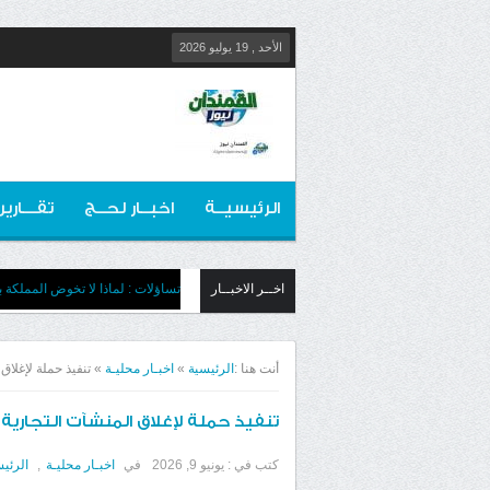
الأحد , 19 يوليو 2026
الرئيسيــة
اخبــار لحــج
تقـــارير
اخــر الاخبــار
تساؤلات : لماذا لا تخوض المملكة بج
أنت هنا :
الرئيسية
»
اخبـار محليـة
»
تنفيذ حملة لإغلاق
تنفيذ حملة لإغلاق المنشآت التجارية 
كتب في :
يونيو 9, 2026
في
اخبـار محليـة
,
الرئيس