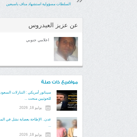
السلطات مسؤولية استشهاد مناف باسبعين
عن
عزيز العيدروس
اعلامي جنوبي
مواضيع ذات صلة
سيناتور أمريكي : التنازلات السعودي
للحوثيين منحت ...
يوليو 18, 2026
عدن.. الإطاحة بعصابة نشل في الم
...
يوليو 18, 2026