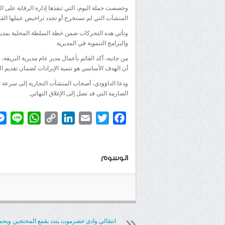
وخصصت حملة اليوم، التي تنفذها إدارة الرقابة على الم
المنشآت التي لم تستخرج أو تجدد تراخيص عملها القان
وتأتي هذه التحركات ضمن خطة السلطة المحلية بمديرية
والبرامج التنموية في المديرية.
من جانبه، أكد القائم بأعمال مدير عام مديرية البريقة
أن الهدف الأساسي هو تنمية الإيرادات لضمان تقديم ا
ودعا الداؤودي، أصحاب المنشآت التجارية إلى سرعة تس
الصارمة التي قد تصل إلى الإغلاق النهائي.
atsApp
ine
Copy
LinkedIn
Email
Twitter
Facebook
Link
الوسوم
انتقالي وادي حضرموت يندد بقمع المحتجين ويح