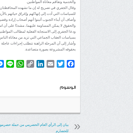
والخدمية وتفاقم معاناة المواطنين.
وقال الجفري في تصريح له إن ما تشهده المحافظتان
للسياسات التي أدت إلى إنهاكهم وإغراق حياتهم بالأزم
وأضاف أن أبناء الجنوب أثبتوا أنهم أصحاب إرادة وقض
والحقوق لا يمكن المساومة عليهما، مشددًا على أن ا
ودعا الجفري إلى الاستجابة الفعلية لمطالب المواطن
بسياسات العقاب الجماعي التي تزيد من معاناة الناس،
وأشار إلى أن المرحلة الراهنة تتطلب إجراءات عاجلة 
بحقوقه المشروعة بصورة متصاعدة.
atsApp
ine
Copy
LinkedIn
Email
Twitter
Facebook
Link
الوسوم
بيان إلى الرأي العام الحضرمي من حملة حضرمو
للحضارم