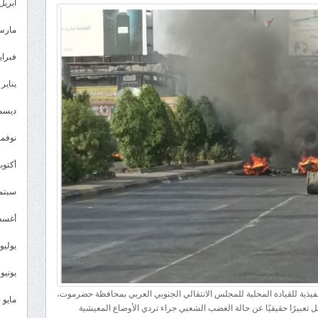
الجفري:
أبريل 026
حراك
مارس 26
حضرموت
وعدن
فبراير 6
صرخة
يناير 2026
شعبية
ضد
ديسمبر 
تدهور
نوفمبر 5
المعيشة
واستمرار
أكتوبر 5
الأزمات
سبتمبر 
مغلقة
أغسطس
يوليو 025
يونيو 2025
نفيذية للقيادة المحلية للمجلس الانتقالي الجنوبي العربي بمحافظة حضرموت،
مايو 2025
عبيرًا حقيقيًا عن حالة الغضب الشعبي جراء تردي الأوضاع المعيشية