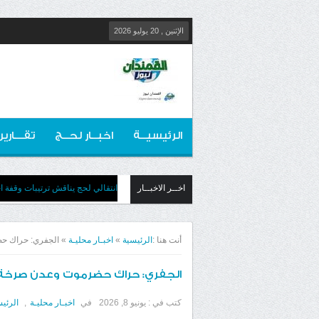
الإثنين , 20 يوليو 2026
الرئيسيــة
اخبــار لحــج
تقـــارير
اخــر الاخبــار
انتقالي لحج يناقش ترتيبات وقفة احت
أنت هنا :
الرئيسية
»
اخبـار محليـة
»
الجفري: حراك حض
الجفري: حراك حضرموت وعدن صرخة ش
كتب في :
يونيو 8, 2026
في
اخبـار محليـة
,
الرئيس