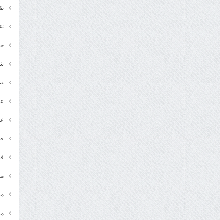
تق
ثق
حد
شـ
ص
عر
عل
فن
في
مج
مق
من