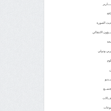
ـــارير
افة
يث الصورة
ـؤون الانتقالي
حة
بي ودولي
وم
ــديو
تمــع
ــالات
وعات