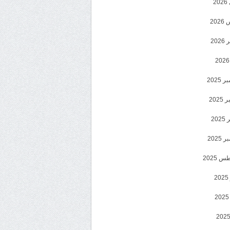
2
20
202
2025
202
202
2025
 2025
2