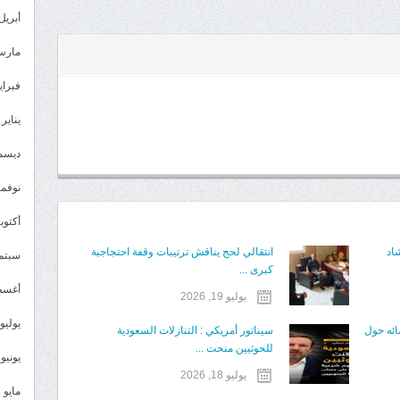
أبريل 024
مارس 24
فبراير 4
يناير 2024
ديسمبر 
نوفمبر 3
أكتوبر 3
اد
انتقالي لحج يناقش ترتيبات وقفة احتجاجية
سبتمبر 
كبرى ...
أغسطس
يوليو 19, 2026
يوليو 023
ائه حول
سيناتور أمريكي : التنازلات السعودية
للحوثيين منحت ...
يونيو 2023
يوليو 18, 2026
مايو 2023