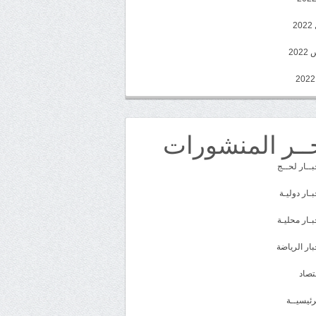
2
20
ــر المنشورات
بــار لحــج
بـار دوليـة
بـار محليـة
بار الرياضة
تصاد
رئيسيــة