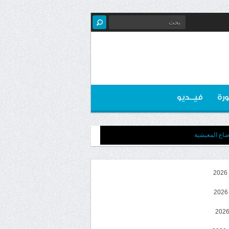
رة
فيــديو
وضاع المعيشية
2