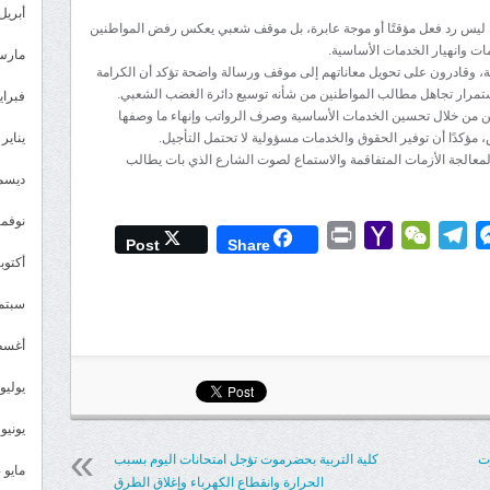
أبريل 025
 ليس رد فعل مؤقتًا أو موجة عابرة، بل موقف شعبي يعكس رفض المواطنين
ات وانهيار الخدمات الأساسية.
مارس 25
ية، وقادرون على تحويل معاناتهم إلى موقف ورسالة واضحة تؤكد أن الكرامة
ستمرار تجاهل مطالب المواطنين من شأنه توسيع دائرة الغضب الشعبي.
فبراير 5
ين من خلال تحسين الخدمات الأساسية وصرف الرواتب وإنهاء ما وصفها
يناير 2025
 مؤكدًا أن توفير الحقوق والخدمات مسؤولية لا تحتمل التأجيل.
لمعالجة الأزمات المتفاقمة والاستماع لصوت الشارع الذي بات يطالب
ديسمبر 
نوفمبر 4
Print
Yahoo
WeChat
Telegram
Messenger
Wh
L
Post
Share
Mail
أكتوبر 4
سبتمبر 
أغسطس
يوليو 024
يونيو 2024
ت
كلية التربية بحضرموت تؤجل امتحانات اليوم بسبب
مايو 2024
الحرارة وانقطاع الكهرباء وإغلاق الطرق