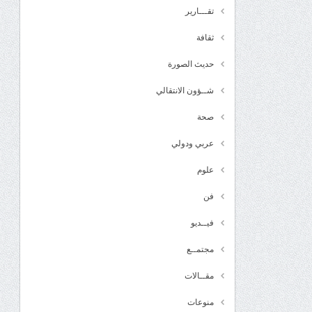
تقـــارير
ثقافة
حديث الصورة
شــؤون الانتقالي
صحة
عربي ودولي
علوم
فن
فيــديو
مجتمــع
مقــالات
منوعات