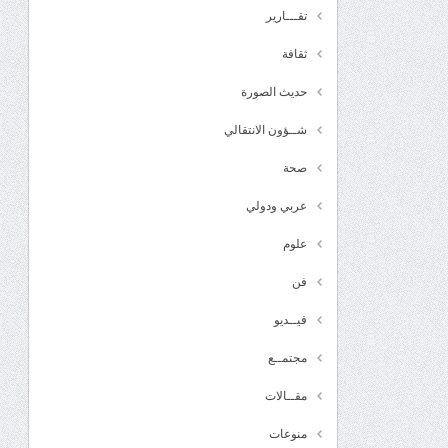
تقـــارير
ثقافة
حديث الصورة
شــؤون الانتقالي
صحة
عربي ودولي
علوم
فن
فيــديو
مجتمــع
مقــالات
منوعات