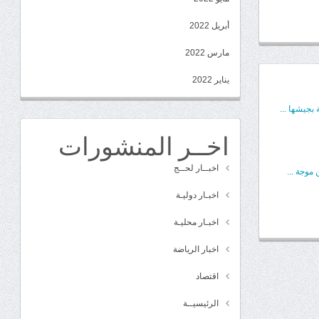
أبريل 2022
مارس 2022
يناير 2022
بجيشها ...
اخــر المنشورات
اخبــار لحــج
موجة ...
اخبـار دوليـة
اخبـار محليـة
اخبار الرياضة
اقتصاد
الرئيسيــة