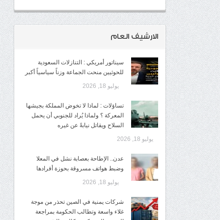
الارشيف العام
سيناتور أمريكي : التنازلات السعودية
للحوثيين منحت الجماعة وزناً سياسياً أكبر
يوليو 18, 2026
تساؤلات : لماذا لا تخوض المملكة بجيشها
المعركة ؟ ولماذا يُراد للجنوبي أن يحمل
السلاح ويقاتل نيابةً عن غيره
يوليو 18, 2026
عدن.. الإطاحة بعصابة نشل في المعلا
وضبط هواتف مسروقة بحوزة أفرادها
يوليو 18, 2026
شركات يمنية في الصين تحذر من موجة
غلاء واسعة وتطالب الحكومة بمراجعة