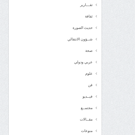
تقـــارير
ثقافة
حديث الصورة
شــؤون الانتقالي
صحة
عربي ودولي
علوم
فن
فيــديو
مجتمــع
مقــالات
منوعات