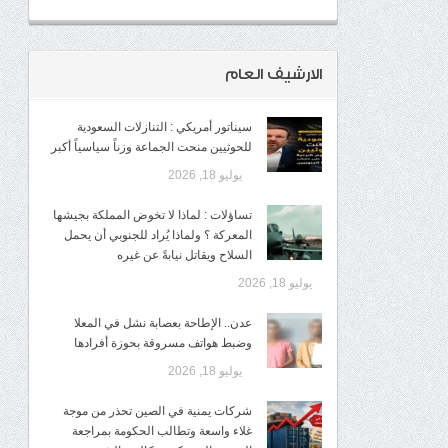
الارشيف العام
سيناتور أمريكي : التنازلات السعودية
للحوثيين منحت الجماعة وزناً سياسياً أكبر
يوليو 18, 2026
تساؤلات : لماذا لا تخوض المملكة بجيشها
المعركة ؟ ولماذا يُراد للجنوبي أن يحمل
السلاح ويقاتل نيابةً عن غيره
يوليو 18, 2026
عدن.. الإطاحة بعصابة نشل في المعلا
وضبط هواتف مسروقة بحوزة أفرادها
يوليو 18, 2026
شركات يمنية في الصين تحذر من موجة
غلاء واسعة وتطالب الحكومة بمراجعة