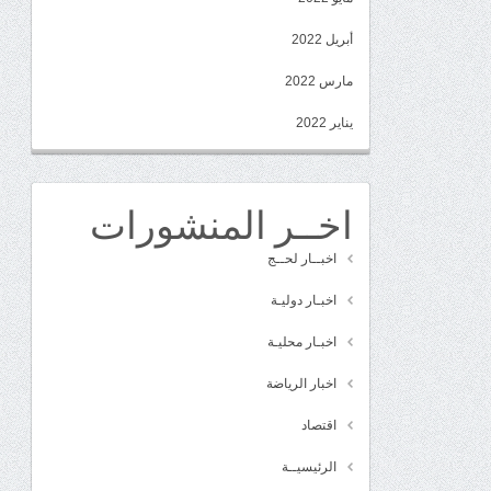
أبريل 2022
مارس 2022
يناير 2022
اخــر المنشورات
اخبــار لحــج
اخبـار دوليـة
اخبـار محليـة
اخبار الرياضة
اقتصاد
الرئيسيــة