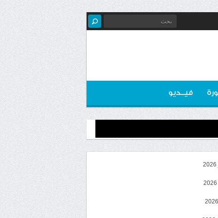
رة
فيــديو
2