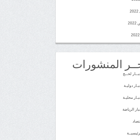
2
20
ــر المنشورات
بــار لحــج
بـار دوليـة
بـار محليـة
بار الرياضة
تصاد
رئيسيــة