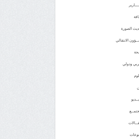
ـــارير
افة
يث الصورة
ـؤون الانتقالي
حة
بي ودولي
وم
ــديو
تمــع
ــالات
وعات