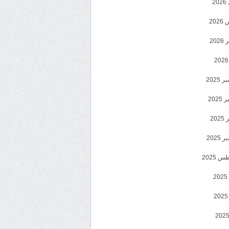
2
20
202
2025
202
202
2025
 2025
2