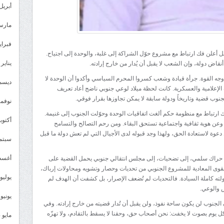
أبريل 025
مارس 25
فبراير 5
مع شعب، بل أعلن فك ارتباط مع مشروع حوّل الشراكة إلى غلبة، والوحدة إلى اجتياح.
يناير 2025
قاض دولة، وإن الشعب لا يقبل أن يُدار من خارج إرادته.
جه القوة. جرأة قيادة وشعب كسروا المحرم السياسي وأكدوا أن الوحدة لا
ديسمبر 
لإعلامية والعسكرية. كانت لحظة ميلاد لوعي جنوبي ناضج أعاد تعريف
لجنوب قضية وتاريخاً ودولة سابقة لا يمكن تجاوزها بقرار فوقي.
نوفمبر 4
ارتباط مع منظومة حكم ألغت اتفاقيات الوحدة وحوّلت الجنوب إلى غنيمة.
أكتوبر 4
 وعن هوية ثقافية واجتماعية تستحق البقاء. ومن رحم التصالح والتسامح
دعوة لاستعادة الحق، ولهذا وجد قبوله لدى الأجيال التي لم تعش دولة ما قبل
سبتمبر 
أغسطس
إلى حراك سلمي، إلى تضحيات، إلى مجلس انتقالي جنوبي يحمل القضية على
قوى المعادية للمشروع الجنوبي من تحديات وحصار وتشويه ومحاولات إرباك،
يوليو 024
ته كاملة السيادة. فالتحديات لم تُضعف الإصرار، بل كشفت أن الهدف لم
 والوعي.
يونيو 2024
ن الجنوب لن يكون ساحة نفوذ، ولن يقبل أن تُدار قضيته من خارج إرادته. وفي
 يوم بصوت لا يخفت: نحن أصحاب حق، وحقنا لا يسقط بالتقادم، ولا تهزّه
مايو 2024