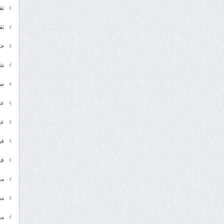
تق
ثق
حد
شـ
ص
عر
عل
فن
في
مج
مق
من