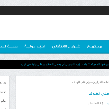
مجتمــع
شــؤون الانتقالي
اخبـار دوليـة
حديث الصو
يشها المعركة ؟ ولماذا يُراد للجنوبي أن يحمل السلاح ويقاتل نيابةً عن غيره
يوليو 026
يونيو 2026
مايو 2026
على
ت
التعليقات