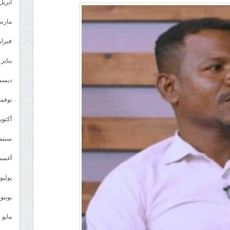
21
أبريل 026
مايو…
مارس 26
ذكرى
استعادة
فبراير 6
القرار
يناير 2026
وإصرار
على
ديسمبر 
الهدف
نوفمبر 5
مغلقة
أكتوبر 5
سبتمبر 
أغسطس
يوليو 025
يونيو 2025
مايو 2025