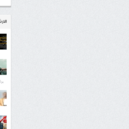
الار
يوليو 8