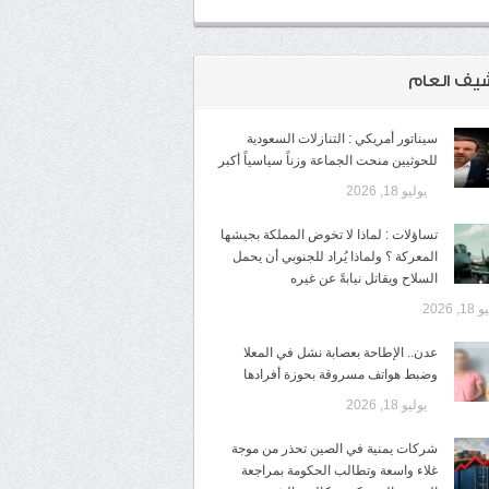
شيف العام
سيناتور أمريكي : التنازلات السعودية
للحوثيين منحت الجماعة وزناً سياسياً أكبر
يوليو 18, 2026
تساؤلات : لماذا لا تخوض المملكة بجيشها
المعركة ؟ ولماذا يُراد للجنوبي أن يحمل
السلاح ويقاتل نيابةً عن غيره
1, 2026
عدن.. الإطاحة بعصابة نشل في المعلا
وضبط هواتف مسروقة بحوزة أفرادها
يوليو 18, 2026
شركات يمنية في الصين تحذر من موجة
غلاء واسعة وتطالب الحكومة بمراجعة