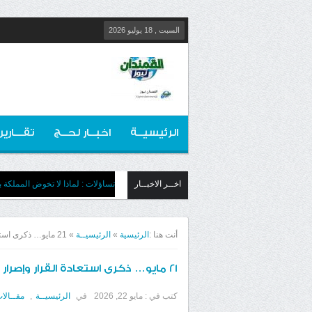
السبت , 18 يوليو 2026
الرئيسيــة
اخبــار لحــج
تقـــارير
اخــر الاخبــار
تساؤلات : لماذا لا تخوض المملكة بج
أنت هنا :
الرئيسية
»
الرئيسيــة
»
21 مايو… ذكرى استعادة القرار وإصرار على الهدف
21 مايو… ذكرى استعادة القرار وإصرار على الهدف
كتب في :
مايو 22, 2026
في
الرئيسيــة
,
مقــالا