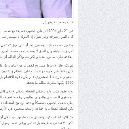
كتب / متعب قريقوش
في 21 مايو 1994 لم يعلن الجنوب قطيعة 
كان القرار صرخة وعي تقول إن الدولة لا تستمر على أن
وتكمن عظمة ذلك اليوم في الجرأة على قول “لا” في و
تُفرض بالدبابة، وأن الحق لا يسقط تحت ضغط الحرب ا
العلاقة على أساس الندية والكرامة، وذكّر العالم أن ل
لم يكن فك الارتباط مشروع انفصال عن الناس، بل فك 
كان دفاعاً عن تجربة دولة بنيت على النظام والقانون،
الجنوبي خرج هذا المشروع، فلم يكن دعوة للانتقام بل 
1990 لكنها شعرت بظلم ما بعدها.
ثلاثة عقود مرّت ولم تنطفئ الشعلة. تحوّل الإعلان 
المستوى السياسي والدولي. واليوم، رغم ما تفرضه ال
يظل شعب الجنوب متمسكاً بهدفه الواضح: استعادة دول
يكن لحظة انفعال، بل قناعة راسخة متجذرة في الأرض
فك الارتباط لم يكن نهاية، بل بداية طريق. هو إعلان أ
ذكراه لا نحتفي بقطيعة، بل نحتفي بوعي شعب يقول كل
التحديات.