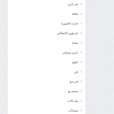
تقـــارير
ثقافة
حديث الصورة
شــؤون الانتقالي
صحة
عربي ودولي
علوم
فن
فيــديو
مجتمــع
مقــالات
منوعات