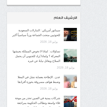
الارشيف العام
سيناتور أمريكي : التنازلات السعودية
للحوثيين منحت الجماعة وزناً سياسياً أكبر
يوليو 18, 2026
تساؤلات : لماذا لا تخوض المملكة بجيشها
المعركة ؟ ولماذا يُراد للجنوبي أن يحمل
السلاح ويقاتل نيابةً عن غيره
يوليو 18, 2026
عدن.. الإطاحة بعصابة نشل في المعلا
وضبط هواتف مسروقة بحوزة أفرادها
يوليو 18, 2026
شركات يمنية في الصين تحذر من موجة
غلاء واسعة وتطالب الحكومة بمراجعة