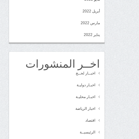
أبريل 2022
مارس 2022
يناير 2022
اخــر المنشورات
اخبــار لحــج
اخبـار دوليـة
اخبـار محليـة
اخبار الرياضة
اقتصاد
الرئيسيــة