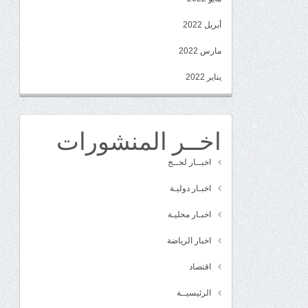
أبريل 2022
مارس 2022
يناير 2022
اخــر المنشورات
اخبــار لحــج
اخبـار دوليـة
اخبـار محليـة
اخبار الرياضة
اقتصاد
الرئيسيــة