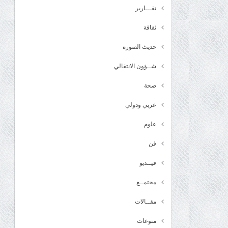
تقـــارير
ثقافة
حديث الصورة
شــؤون الانتقالي
صحة
عربي ودولي
علوم
فن
فيــديو
مجتمــع
مقــالات
منوعات