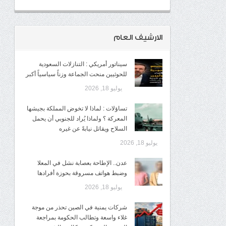
الارشيف العام
سيناتور أمريكي : التنازلات السعودية
للحوثيين منحت الجماعة وزناً سياسياً أكبر
يوليو 18, 2026
تساؤلات : لماذا لا تخوض المملكة بجيشها
المعركة ؟ ولماذا يُراد للجنوبي أن يحمل
السلاح ويقاتل نيابةً عن غيره
يوليو 18, 2026
عدن.. الإطاحة بعصابة نشل في المعلا
وضبط هواتف مسروقة بحوزة أفرادها
يوليو 18, 2026
شركات يمنية في الصين تحذر من موجة
غلاء واسعة وتطالب الحكومة بمراجعة