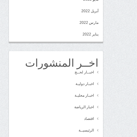
أبريل 2022
مارس 2022
يناير 2022
اخــر المنشورات
اخبــار لحــج
اخبـار دوليـة
اخبـار محليـة
اخبار الرياضة
اقتصاد
الرئيسيــة