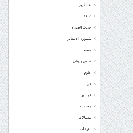
تقـــارير
ثقافة
حديث الصورة
شــؤون الانتقالي
صحة
عربي ودولي
علوم
فن
فيــديو
مجتمــع
مقــالات
منوعات