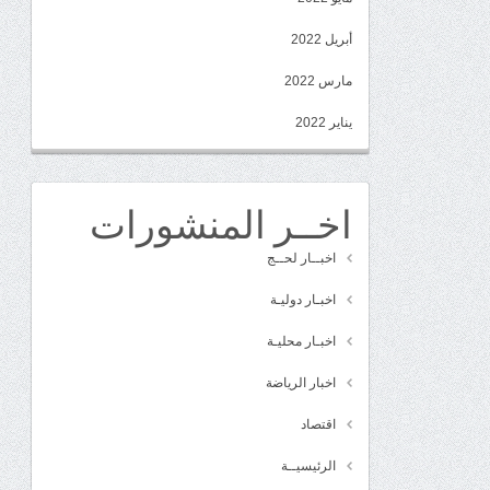
أبريل 2022
مارس 2022
يناير 2022
اخــر المنشورات
اخبــار لحــج
اخبـار دوليـة
اخبـار محليـة
اخبار الرياضة
اقتصاد
الرئيسيــة