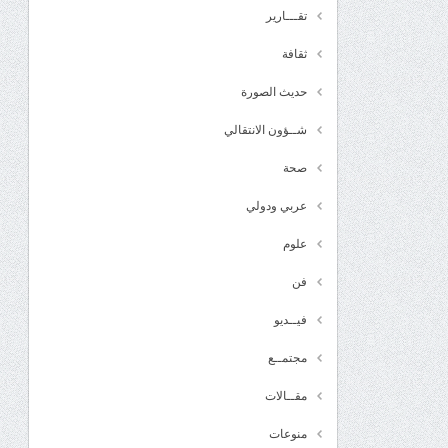
تقـــارير
ثقافة
حديث الصورة
شــؤون الانتقالي
صحة
عربي ودولي
علوم
فن
فيــديو
مجتمــع
مقــالات
منوعات