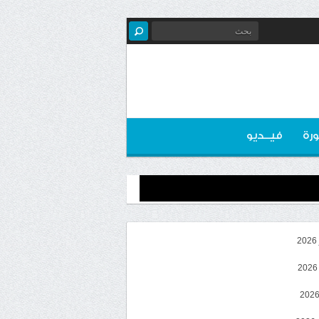
رة
فيــديو
2