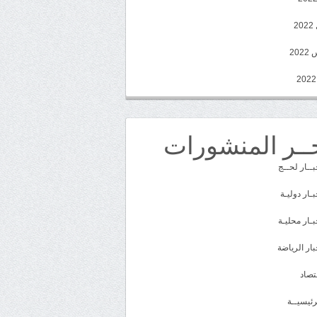
2
20
ــر المنشورات
بــار لحــج
بـار دوليـة
بـار محليـة
بار الرياضة
تصاد
رئيسيــة