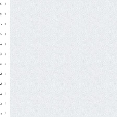
تق
ثق
حد
شـ
ص
عر
عل
فن
في
مج
مق
من