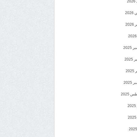
2
20
202
2025
202
202
2025
 2025
2