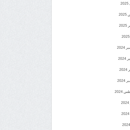
2
20
202
2024
202
202
2024
 2024
2