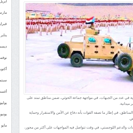
القوات
أبريل 026
الجنوبية:
مارس 26
مواجهات
مستمرة
فبراير 6
مع
يناير 2026
الحوثيين
في
ديسمبر 
عدة
نوفمبر 5
جبهات
وسط
أكتوبر 5
تحديات
سبتمبر 
ميدانية
مغلقة
أغسطس
ية في عدد من الجبهات، في مواجهة جماعة الحوثي، ضمن مناطق تمتد على
يوليو 025
ميدانية.
لمناطق، في إطار ما تصفه القوات بأنه دفاع عن الأمن والاستقرار وحماية
يونيو 2025
ض.
مايو 2025
ادات والدعم اللوجستي، في وقت تتواصل فيه المواجهات على أكثر من محور،