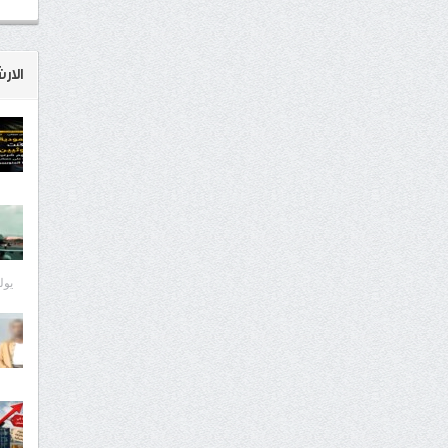
الار
يوليو 8