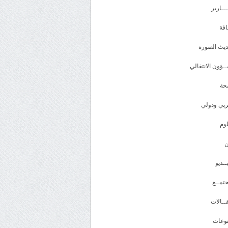
ـــارير
افة
يث الصورة
ـؤون الانتقالي
حة
بي ودولي
وم
ــديو
تمــع
ــالات
وعات