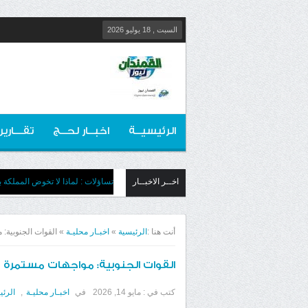
السبت , 18 يوليو 2026
الرئيسيــة
اخبــار لحــج
تقـــارير
اخــر الاخبــار
تساؤلات : لماذا لا تخوض المملكة بج
أنت هنا :
الرئيسية
»
اخبـار محليـة
»
القوات الجنوبية:
القوات الجنوبية: مواجهات مستمرة
كتب في :
مايو 14, 2026
في
اخبـار محليـة
,
الرئي