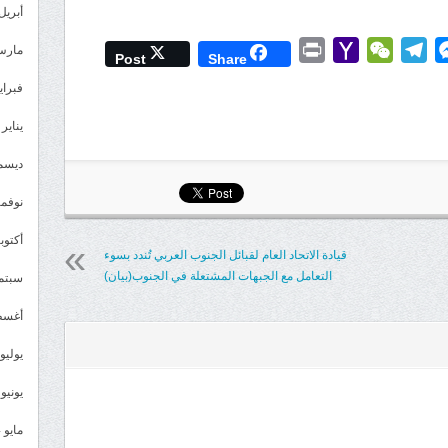
أبريل 025
Print
Yahoo
WeChat
Telegram
Messenger
Wh
L
مارس 25
Post
Share
Mail
فبراير 5
يناير 2025
ديسمبر 
نوفمبر 4
أكتوبر 4
قيادة الاتحاد العام لقبائل الجنوب العربي تُندد بسوء
التعامل مع الجبهات المشتعلة في الجنوب(بيان)
سبتمبر 
أغسطس
يوليو 024
يونيو 2024
مايو 2024