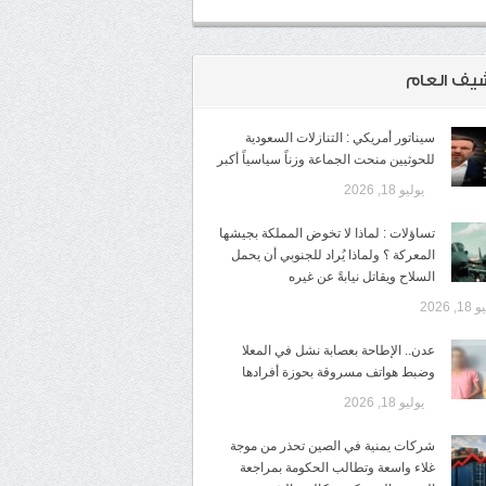
شيف العام
سيناتور أمريكي : التنازلات السعودية
للحوثيين منحت الجماعة وزناً سياسياً أكبر
يوليو 18, 2026
تساؤلات : لماذا لا تخوض المملكة بجيشها
المعركة ؟ ولماذا يُراد للجنوبي أن يحمل
السلاح ويقاتل نيابةً عن غيره
1, 2026
عدن.. الإطاحة بعصابة نشل في المعلا
وضبط هواتف مسروقة بحوزة أفرادها
يوليو 18, 2026
شركات يمنية في الصين تحذر من موجة
غلاء واسعة وتطالب الحكومة بمراجعة