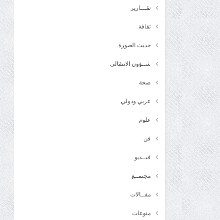
تقـــارير
ثقافة
حديث الصورة
شــؤون الانتقالي
صحة
عربي ودولي
علوم
فن
فيــديو
مجتمــع
مقــالات
منوعات