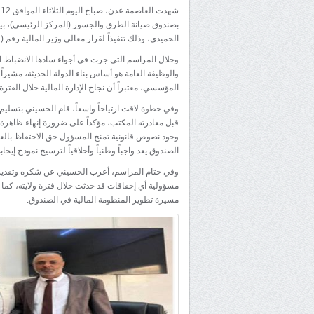
بصندوق صيانة الطرق والجسور (المركز الرئيسي)، بين
الحميدي، وذلك تنفيذاً لقرار معالي وزير المالية رقم (11) لسنة 2026م.
وخلال المراسم التي جرت في أجواء سادها الانضباط ا
والوظيفة العامة هو أساس بناء الدولة الحديثة، مشيرا
المؤسسي، معتبراً أن نجاح الإدارة المالية خلال الفت
قبل مغادرته المكتب، مؤكداً على ضرورة إنهاء ظاهرة ا
وجود نصوص قانونية تمنح المسؤول حق الاحتفاظ بالعه
الصندوق يعد واجباً وطنياً وأخلاقياً لترسيخ نموذج إيجاب
وفي ختام المراسم، أعرب الحسيني عن شكره وتقديره ل
مسؤولية أي إخفاقات قد حدثت خلال فترة ولايته، كما 
مسيرة تطوير المنظومة المالية في الصندوق.