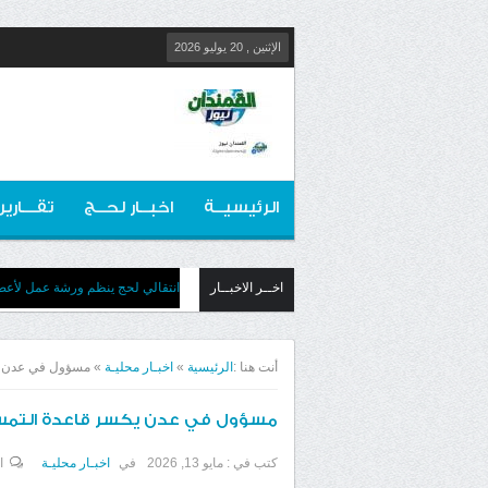
الإثنين , 20 يوليو 2026
الرئيسيــة
اخبــار لحــج
تقـــارير
اخــر الاخبــار
انتقالي لحج ينظم ورشة عمل لأعضائ
أنت هنا :
الرئيسية
»
اخبـار محليـة
»
مسؤول في عدن يكس
مسؤول في عدن يكسر قاعدة التمسك 
كتب في :
مايو 13, 2026
في
اخبـار محليـة
ا