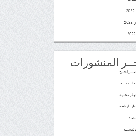
2
20
ــر المنشورات
بــار لحــج
بـار دوليـة
بـار محليـة
بار الرياضة
تصاد
رئيسيــة