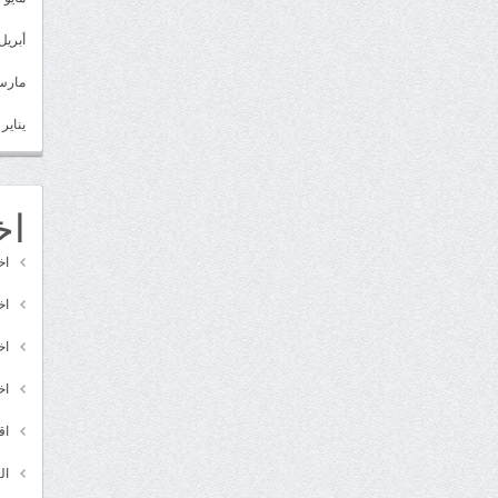
أبريل 022
مارس 22
يناير 2022
اخ
اخ
اخ
اخ
اخ
اق
ال