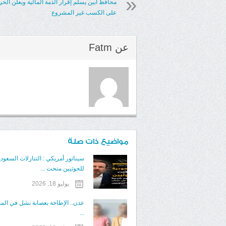
محافظ أبين يسلم إقرار الذمة المالية ويعلن الح
على الكسب غير المشروع
عن
Fatm
مواضيع ذات صلة
سيناتور أمريكي : التنازلات السعودي
للحوثيين منحت ...
يوليو 18, 2026
عدن.. الإطاحة بعصابة نشل في الم
...