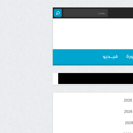
رة
فيــديو
2