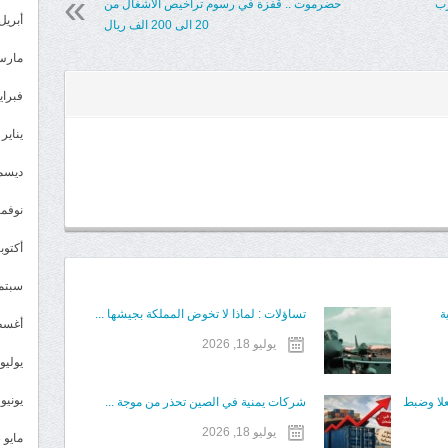
رب
حضرموت .. قفزة في رسوم تراخيص الأشغال من
أبريل 024
20 الى 200 الف ريال
مارس 24
فبراير 4
يناير 2024
ديسمبر 
نوفمبر 3
أكتوبر 3
سبتمبر 
ة
تساؤلات : لماذا لا تخوض المملكة بجيشها ...
أغسطس
يوليو 18, 2026
يوليو 023
يونيو 2023
علا وضبط
شركات يمنية في الصين تحذر من موجة ...
يوليو 18, 2026
مايو 2023