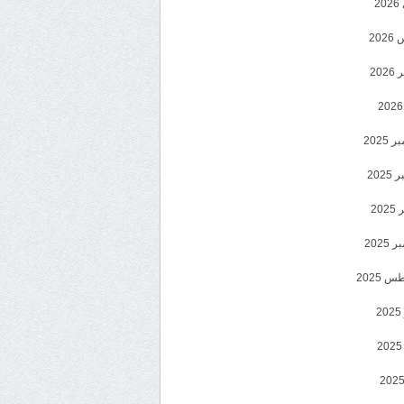
2
20
202
2025
202
202
2025
 2025
2