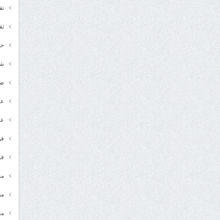
تق
ثق
حد
شـ
ص
عر
عل
فن
في
مج
مق
من