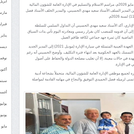
مسؤول
أبريل 026
شهدت العاصمة عدن، صباح اليوم الثلاثاء الموافق 12 مايو 2026م، مراسم الاستلام والتسليم في الإدارة العامة للشؤون المالية
في
 المدير السلف الأستاذ سعيد مهدي الحسيني، والمدير الخلف الأستاذ فضل
مارس 26
عدن
يكسر
فبراير 6
لإداري، أكد الأستاذ سعيد مهدي الحسيني أن التداول السلمي للسلطة
قاعدة
ً إلى أن قدومه للمنصب كان بقرار رسمي ومغادرته اليوم تأتي بذات السياق
يناير 2026
رة الماضية كان ثمرة جهد جماعي لكافة طاقم العمل.
التمسك
بالعهدة
وفي خطوة لاقت ارتياحاً واسعاً، قام الحسيني بتسليم العهدة العينية المتمثلة في سيارة الإدارة (موديل 2021) إلى المدير الجديد
ديسمبر 
لتمسك بالعهد الحكومية بعد انتهاء فترة التكليف. وأوضح الحسيني أنه رغم
ويُعيد
نوفمبر 5
دة في حالات معينة، إلا أن تغليب مصلحة الدولة والحفاظ على أصول
مفاتيح
ي في الإدارة.
سيارته
أكتوبر 5
جميع موظفي الإدارة العامة للشؤون المالية، متحملاً بشجاعة أدبية
طواعية
تمنى لزميله فضل الحميدي التوفيق والنجاح في مهامه القادمة لمواصلة
سبتمبر 
مغلقة
أغسطس
يوليو 025
يونيو 2025
مايو 2025