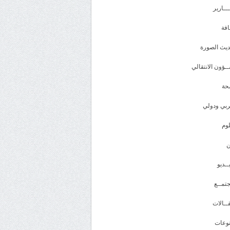
ـــارير
افة
يث الصورة
ـؤون الانتقالي
حة
بي ودولي
وم
ــديو
تمــع
ــالات
وعات