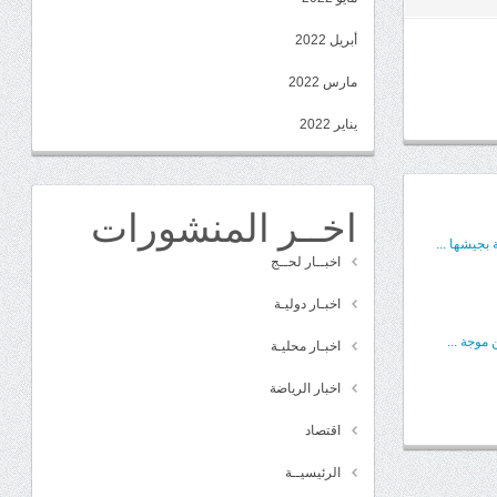
أبريل 2022
مارس 2022
يناير 2022
اخــر المنشورات
بجيشها ...
اخبــار لحــج
اخبـار دوليـة
موجة ...
اخبـار محليـة
اخبار الرياضة
اقتصاد
الرئيسيــة