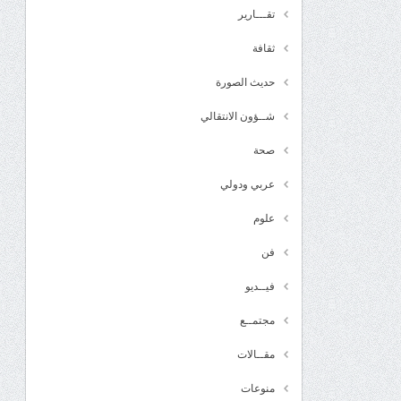
تقـــارير
ثقافة
حديث الصورة
شــؤون الانتقالي
صحة
عربي ودولي
علوم
فن
فيــديو
مجتمــع
مقــالات
منوعات