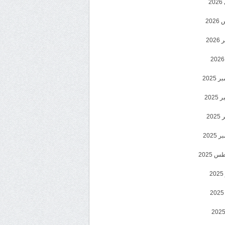
2
20
202
2025
202
202
2025
 2025
2