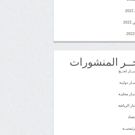
2
20
ــر المنشورات
بــار لحــج
بـار دوليـة
بـار محليـة
بار الرياضة
تصاد
رئيسيــة