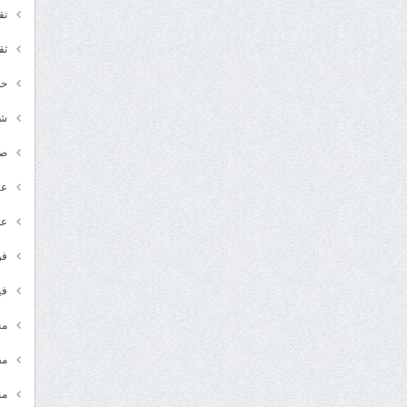
تق
ثق
حد
شـ
ص
عر
عل
فن
في
مج
مق
من