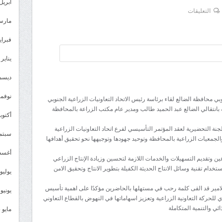
أبريل 026
على
التعليقات
مارس 26
اجتماع
لمناقشة
فبراير 6
استكمال
يناير 2026
الترتيبات
لعقد
ديسمبر 
المؤتمر
نوفمبر 5
التأسيسي
بي محافظة الضالع لقاء برئاسة رئيس الاتحاد التعاونيات الزراعية الجنوبي
 بانتقالي الضالع عبد الحميد طالب ومدير عام مكتب الزراعة بالمحافظة
لاتحاد
أكتوبر 5
التعاونيات
ة التحضيرية لعقد المؤتمر التأسيسي لفرع اتحاد التعاونيات الزراعية
سبتمبر 
الزراعية
الجمعيات الزراعية بالمحافظة وتوحيد جهودها وتوجيهها نحو تحقيق أهدافها
بالضالع
أغسطس
ن وتقديم التسهيلات والخدمات اللازمة لتحسين وزيادة الإنتاج الزراعي
مغلقة
خدام تقنية وسائل الانتاج الحديثة الكفيلة بتطوير الانتاج وتحقيق الامن
يوليو 025
الامير قد القى كلمة رحب في مستهلها بالحاضرين مؤكدًا على اهمية تأسيس
يونيو 2025
ي للحركة التعاونية الزراعية وتعزيز اسهاماتها في النهوض بالقطاع التعاوني
ئي والتنمية المتكاملة
مايو 2025