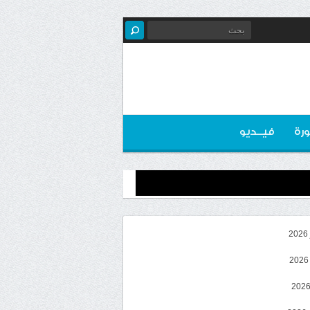
رة
فيــديو
2