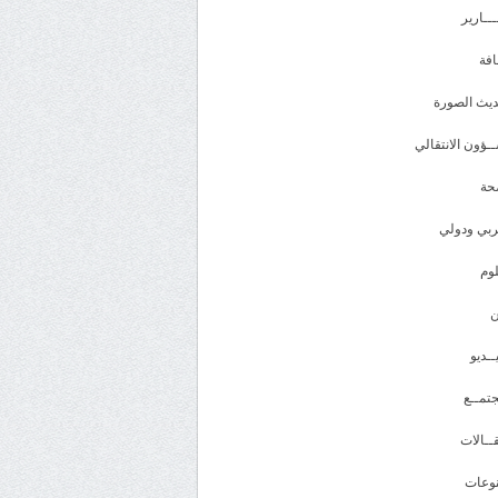
ـــارير
افة
يث الصورة
ـؤون الانتقالي
حة
بي ودولي
وم
ــديو
تمــع
ــالات
وعات