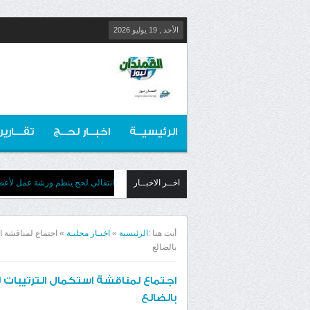
الأحد , 19 يوليو 2026
الرئيسيــة
اخبــار لحــج
تقـــارير
اخــر الاخبــار
انتقالي لحج ينظم ورشة عمل لأعضائ
أنت هنا :
الرئيسية
»
اخبـار محليـة
»
اجتماع لمناقشة اس
بالضالع
اجتماع لمناقشة استكمال الترتيبات لع
بالضالع