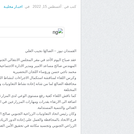
كتب في :
أغسطس 15, 2022
في
اخبـار محليـة
القمندان نيوز – الضالع/ نجيب العلي
عقد صباح اليوم الأحد في مقر المجلس الانتقالي الجنو
المهندس صالح مساعد الامير ومدير الادارة الاجتماعية
محمد ناجي حسن ورؤساء اللجان التحضيرية
وكرس اللقاء لمناقشة استكمال الاجراءات لنشاط اللجن
محافظة الضالع لما من شانه إعادة نشاط التعاونيات و
المختلفة
كما ناقش اللقاء كفية رفع مستوى الوعي لدى المزارعي
اضافة الى الارتقاء بقدرات ومهارات المزرارعين في است
الغذائي والتنمية المستدامة.
وكان رئيس اتحاد التعاونيات الزراعية الجنوبي صالح 
فرع الاتحاد بالمحافظة والعمل على إعادة الدور الرياد
الزراعي الجنوبي وتجسيد مكانته في تحقيق الأمن الغذا