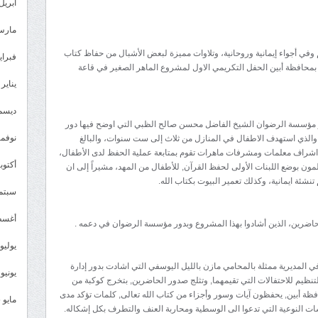
حفل
أبريل 026
تكريمي
مارس 26
لمشروع
وفي أجواء إيمانية وروحانية، وتلاوات مميزة لبعض الأشبال من حفاظ كتاب
الماهر
فبراير 6
 بمحافظة أبين الحفل التكريمي الاول لمشروع الماهر الصغير في قاعة
الصغير
يناير 2026
لحافظي
القرآن
ديسمبر 
دير مؤسسة الرضوان الشيخ الفاضل محسن صالح الظبي التي اوضح فيها دور
الكريم
نوفمبر 5
والذي استهدف الاطفال في المنازل من ثلاث إلى ست سنوات، والبالغ
في
 وتحت اشراف معلمات ومشرفات ماهرات تقوم بمتابعة عملية الحفظ لدى الأطفال،
خنفر
أكتوبر 5
لمون بوضع اللبنات الأولى لحفظ القرآن, للأطفال من المهد، مشيراً إلى ان
مغلقة
شئة ايمانية، وكذلك تعمير البيوت بكتاب الله.
سبتمبر 
أغسطس
 الحاضرين، الذين أشادوا بهذا المشروع وبدور مؤسسة الرضوان في دعمه .
يوليو 025
 في المديرية ممثلة بالمحامي مازن بالليل اليوسفي التي اشادت بدور إدارة
يونيو 2025
ظيم للاحتفالات التي تقيمهما, وتثلج صدور الحاضرين, بتخرج كوكبة من
ة أبين, يحفظون آيات وسور وأجزاء من كتاب الله تعالى, كلمات تؤكد مدى
مايو 2025
 النوعية التي تدعوا الى الوسطية ومحاربة العنف والتطرف بكل إشكاله.