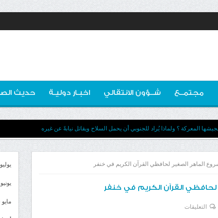
مجتمــع
شــؤون الانتقالي
اخبـار دوليـة
حديث الصو
يشها المعركة ؟ ولماذا يُراد للجنوبي أن يحمل السلاح ويقاتل نيابةً عن غيره
وع الماهر الصغير لحافظي القرآن الكريم في خنفر
يوليو 026
يونيو 2026
لحافظي القرآن الكريم في خنفر
مايو 2026
على
التعليقات