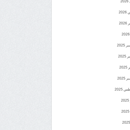
2
20
202
2025
202
202
2025
 2025
2