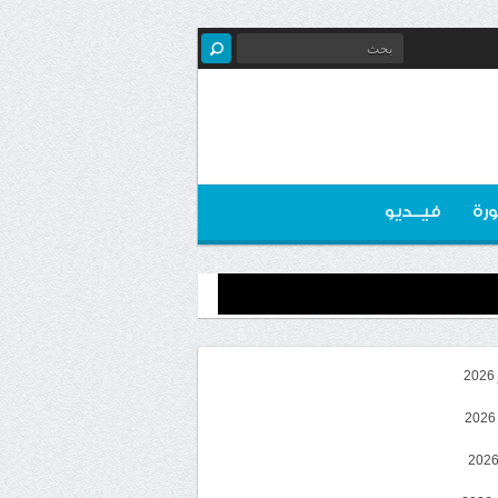
رة
فيــديو
2