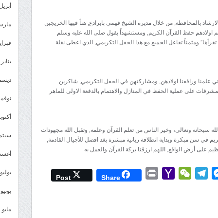
أبريل 025
رشاد بالمحافظة, من خلال مديره الشيخ فهمي بابرادع, هنأ فيها الخريجين
مارس 25
عليم اولادهم حفظ القرآن الكريم, ومستشهداً بقول صلى الله عليه وسلم
تقرأها” ومثمناً تفاعل الجميع مع هذا الحفل التكريمي, الذي اعطى نقلة
فبراير 5
يناير 2025
ديسمبر 
ي علمنا ورافقنا اولادهن, ومشاركتهن في الحفل التكريمي, شاكرين
مشرفات على عملية الحفظ في المنازل والاهتمام بالدفعة الاولى للماهر
نوفمبر 4
أكتوبر 4
لله سبحانه وتعالى، وخير الناس من تعلم القرآن وعلمه, وتقبل الله مجهودات
سبتمبر 
م في سن مبكرة وبداية انطلاقة ربانية مبشرة بغد افضل للأجيال القادمة,
ظيم على أرض الواقع, اللهم ارزقنا بركة القرآن والعمل به
أغسطس
L
Wh
Messenger
Telegram
WeChat
Yahoo
Print
يوليو 024
Post
Share
Mail
يونيو 2024
مايو 2024