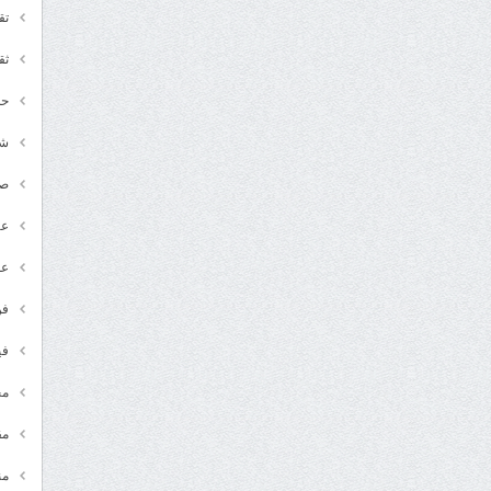
تق
ثق
حد
شـ
ص
عر
عل
فن
في
مج
مق
من