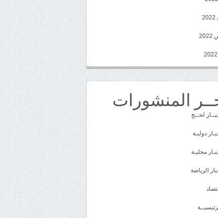
2
20
ــر المنشورات
بــار لحــج
بـار دوليـة
بـار محليـة
بار الرياضة
تصاد
رئيسيــة