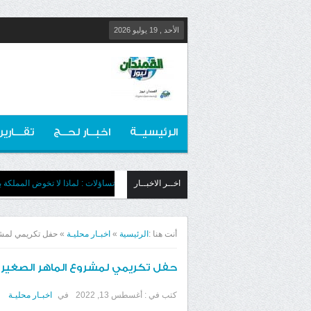
الأحد , 19 يوليو 2026
الرئيسيــة
اخبــار لحــج
تقـــارير
اخــر الاخبــار
تساؤلات : لماذا لا تخوض المملكة بج
أنت هنا :
الرئيسية
»
اخبـار محليـة
»
حفل تكريمي لمشر
حفل تكريمي لمشروع الماهر الصغير 
كتب في :
أغسطس 13, 2022
في
اخبـار محليـة