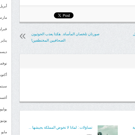
أبريل 024
مارس 24
فبراير 4
ل
صورتان تلخصان المأساة.. هكذا يعذب الحوثيون
الصحافيين المختطفين!
يناير 2024
ديسمبر 
نوفمبر 3
أكتوبر 3
سبتمبر 
أغسطس
يوليو 023
يونيو 2023
ة
تساؤلات : لماذا لا تخوض المملكة بجيشها ...
مايو 2023