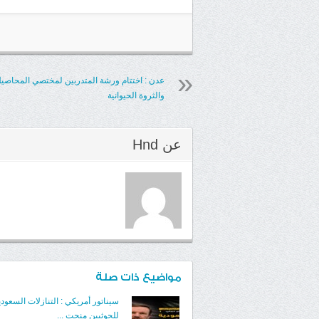
عدن : اختتام ورشة المتدربين لمختصي المحاصي
والثروة الحيوانية
عن
Hnd
مواضيع ذات صلة
سيناتور أمريكي : التنازلات السعودي
للحوثيين منحت ...