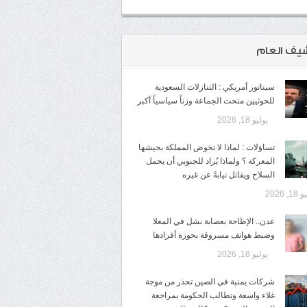
شيف العام
سيناتور أمريكي : التنازلات السعودية
للحوثيين منحت الجماعة وزناً سياسياً أكبر
يوليو 18, 2026
تساؤلات : لماذا لا تخوض المملكة بجيشها
المعركة ؟ ولماذا يُراد للجنوبي أن يحمل
السلاح ويقاتل نيابةً عن غيره
1, 2026
عدن.. الإطاحة بعصابة نشل في المعلا
وضبط هواتف مسروقة بحوزة أفرادها
يوليو 18, 2026
شركات يمنية في الصين تحذر من موجة
غلاء واسعة وتطالب الحكومة بمراجعة