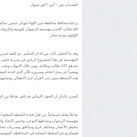
القمندان نيوز – أبين / أنور سيول
برعاية محافظ محافظة ابين اللواء ابوبكر حسين سالم 
الله تعالى، أقامت مؤسسة الرضوان للتوعية والإرشاد
اللؤلؤة بمدينة جعار.
وقد بدأ الحفل بآيات من الذكر الحكيم ، ثم كلمة لم
المؤسسة في هذا المشروع الرباني في مديرية خنفر، 
عددهم 147 طالب وطالبة، ومن خلال الامهات
ومعبراً عن مدى اعجابه وسروره للأثر الذي احدثه المع
هذه الانشطة تنمي حب القرآن لدى الاطفال, وتنشئهم تن
الجدير بالذكر أن الحفل الأيماني قد لاقى تفاعلا بين
تفاعلاً يقابله انسجاماً, من قبل قيادة السلطة المحلية
مؤسسة الرضوان ونشاطها النوعي, وحسن الإعداد والتن
مختلف الأعمار, ومختلف قرى ومناطق ومديريات محافظ
اهتمام ودعم السلطة المحلية في المحافظة, للمؤسسات