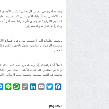
وحفاوة اخرى في العرس الروحاني, لمكتب الأوقاف الا
من الاطفال, وحاثاً أولياء الأمور على الاستمرارية بت
لصاحبي القران “اقرأ وارتقِ فأن منزلتك عند آخر آيات 
وحافزاً للأطفال نحو الاستمرار.
ومسك الكلمات التي ارتسمت على وجوه الأمهات اللات
مؤسسة الرضوان والقائمين عليها, والجهود الكبيرة لل
الصغير.
لاشكّ أنّ قراءة القرآن وحفظه من أحبّ الأعمال الى ا
وإخلاص القائمين على تعليم الأطفال حفظ القرآن الكري
تتجسد فيه القيم السامية العظيمة لديننا الاسلامي الع
atsApp
ine
Copy
LinkedIn
Email
Twitter
Facebook
Link
الوسوم