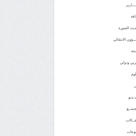
ـــارير
افة
يث الصورة
ـؤون الانتقالي
حة
بي ودولي
وم
ــديو
تمــع
ــالات
وعات