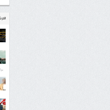
الار
يوليو 8