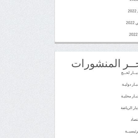
2
20
ــر المنشورات
بــار لحــج
بـار دوليـة
بـار محليـة
بار الرياضة
تصاد
رئيسيــة