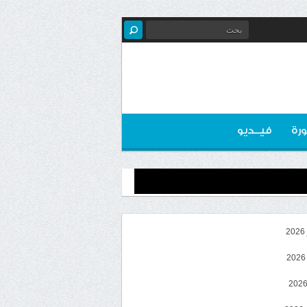
رة
فيــديو
2