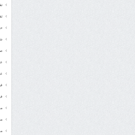
تق
ثق
حد
شـ
ص
عر
عل
فن
في
مج
مق
من