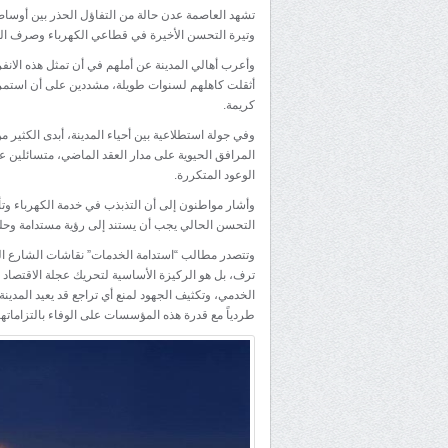
تشهد العاصمة عدن حالة من التفاؤل الحذر بين أوسا
وتيرة التحسن الأخيرة في قطاعي الكهرباء وصرف ال
وأعرب أهالي المدينة عن أملهم في أن تمثل هذه الانفرا
أثقلت كاهلهم لسنوات طويلة، مشددين على أن استمرار
كريمة.
وفي جولة استطلاعية بين أحياء المدينة، أبدى الكثير م
المرافق الحيوية على مدار العقد الماضي، متسائلين 
الوعود المتكررة.
وأشار مواطنون إلى أن التذبذب في خدمة الكهرباء وتأخ
التحسن الحالي يجب أن يستند إلى رؤية مستدامة وحل
وتتصدر مطالب “استدامة الخدمات” نقاشات الشارع ال
ترف، بل هو الركيزة الأساسية لتحريك عجلة الاقتصاد 
الخدمي، وتكثيف الجهود لمنع أي تراجع قد يعيد المدين
طردياً مع قدرة هذه المؤسسات على الوفاء بالتزاماتها 