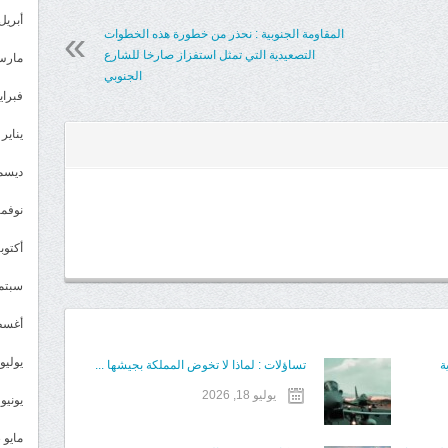
أبريل 024
المقاومة الجنوبية : نحذر من خطورة هذه الخطوات
التصعيدية التي تمثل استفزاز صارخا للشارع
مارس 24
الجنوبي
فبراير 4
يناير 2024
ديسمبر 
نوفمبر 3
أكتوبر 3
سبتمبر 
أغسطس
يوليو 023
ة
تساؤلات : لماذا لا تخوض المملكة بجيشها ...
يوليو 18, 2026
يونيو 2023
مايو 2023