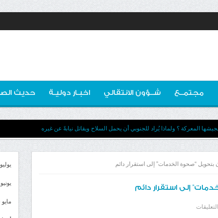
مجتمــع
شــؤون الانتقالي
اخبـار دوليـة
حديث الصو
يشها المعركة ؟ ولماذا يُراد للجنوبي أن يحمل السلاح ويقاتل نيابةً عن غيره
ن بتحويل “صحوة الخدمات” إلى استقرار دائم
يوليو 026
يونيو 2026
دمات” إلى استقرار دائم
مايو 2026
على
لتعليقات