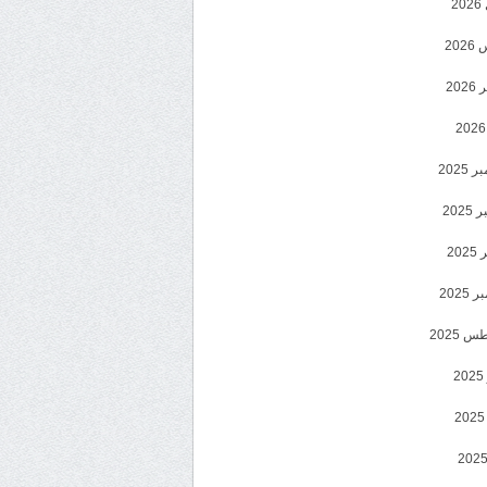
2
20
202
2025
202
202
2025
 2025
2