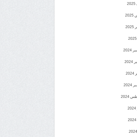
2
20
202
2024
202
202
2024
 2024
2