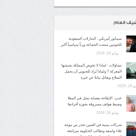
شيف العام
سيناتور أمريكي : التنازلات السعودية
للحوثيين منحت الجماعة وزناً سياسياً أكبر
يوليو 18, 2026
تساؤلات : لماذا لا تخوض المملكة بجيشها
المعركة ؟ ولماذا يُراد للجنوبي أن يحمل
السلاح ويقاتل نيابةً عن غيره
1, 2026
عدن.. الإطاحة بعصابة نشل في المعلا
وضبط هواتف مسروقة بحوزة أفرادها
يوليو 18, 2026
شركات يمنية في الصين تحذر من موجة
غلاء واسعة وتطالب الحكومة بمراجعة