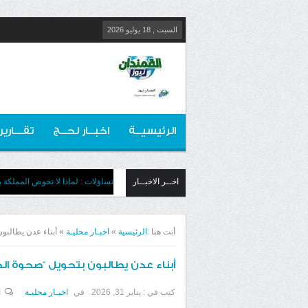
السبت , 18 يوليو 2026
الرئيسيــة
اخبــار لحــج
تقـــارير
اخــر الاخبــار
تساؤلات : لماذا لا تخوض المملكة بج
أنت هنا :
الرئيسية
»
اخبـار محليـة
»
أبناء عدن يطالبو
أبناء عدن يطالبون بتحويل “صحوة الخ
كتب في :
يناير 31, 2026
في
اخبـار محليـة
ا