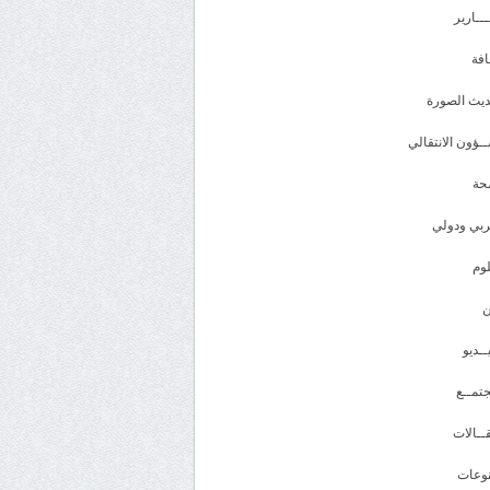
ـــارير
افة
يث الصورة
ـؤون الانتقالي
حة
بي ودولي
وم
ــديو
تمــع
ــالات
وعات