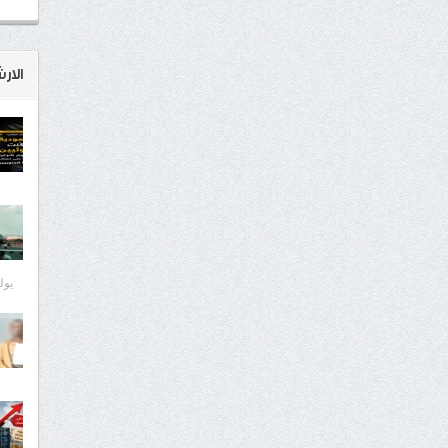
الار
يوليو 8