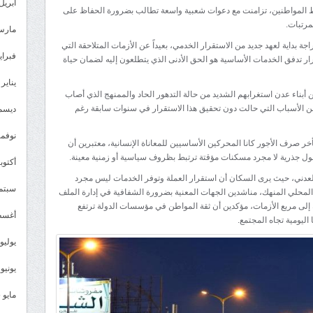
أبناء
أبريل 026
ط المواطنين، تزامنت مع دعوات شعبية واسعة تطالب بضرورة الحفاظ على
عدن
مرتبات.
مارس 26
يطالبون
جة بداية لعهد جديد من الاستقرار الخدمي، بعيداً عن الأزمات المتلاحقة التي
بتحويل
فبراير 6
 تدفق الخدمات الأساسية هو الحق الأدنى الذي يتطلعون إليه لضمان حياة
“صحوة
يناير 2026
الخدمات”
ن أبناء عدن استغرابهم الشديد من حالة التدهور الحاد والممنهج الذي أصاب
إلى
عن الأسباب التي حالت دون تحقيق هذا الاستقرار في سنوات سابقة رغم
ديسمبر 
استقرار
نوفمبر 5
دائم
ر صرف الأجور كانا المحركين الأساسيين للمعاناة الإنسانية، معتبرين أن
ول جذرية لا مجرد مسكنات مؤقتة ترتبط بظروف سياسية أو زمنية معينة.
مغلقة
أكتوبر 5
عدني، حيث يرى السكان أن استقرار العملة وتوفر الخدمات ليس مجرد
سبتمبر 
المحلي المنهك، مناشدين الجهات المعنية بضرورة الشفافية في إدارة الملف
ة إلى مربع الأزمات، مؤكدين أن ثقة المواطن في مؤسسات الدولة ترتفع
أغسطس
اليومية تجاه المجتمع.
يوليو 025
يونيو 2025
مايو 2025