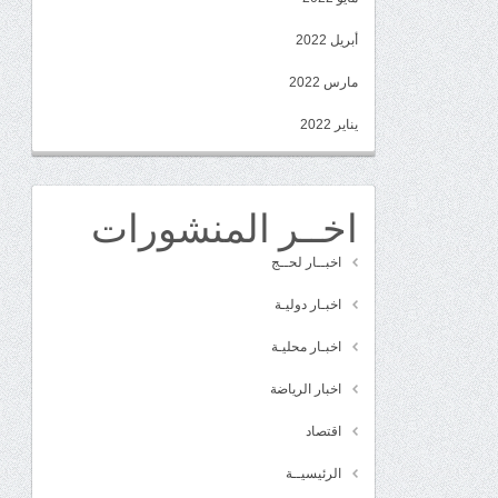
أبريل 2022
مارس 2022
يناير 2022
اخــر المنشورات
اخبــار لحــج
اخبـار دوليـة
اخبـار محليـة
اخبار الرياضة
اقتصاد
الرئيسيــة