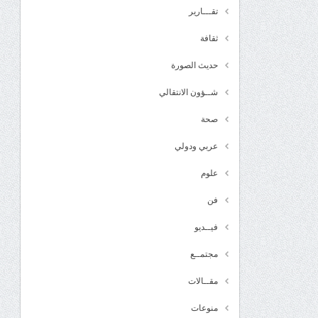
تقـــارير
ثقافة
حديث الصورة
شــؤون الانتقالي
صحة
عربي ودولي
علوم
فن
فيــديو
مجتمــع
مقــالات
منوعات