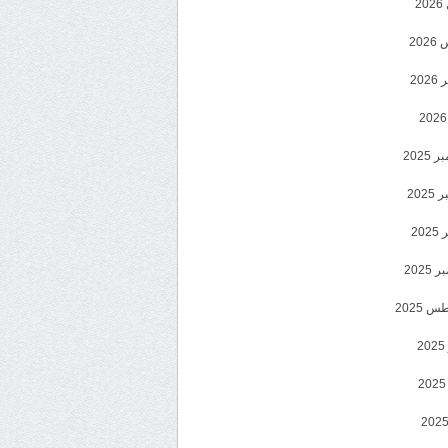
2
20
202
2025
202
202
2025
 2025
2