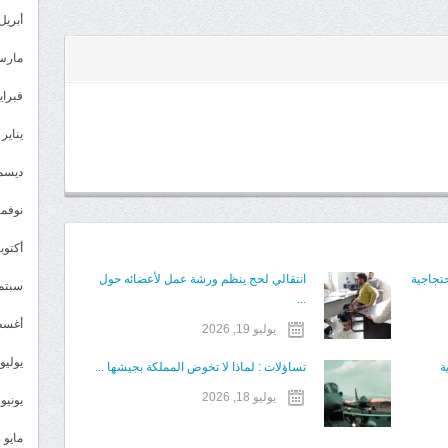
أبريل 024
مارس 24
فبراير 4
يناير 2024
ديسمبر 
نوفمبر 3
أكتوبر 3
حتجاجية
انتقالي لحج ينظم ورشة عمل لأعضائه حول
سبتمبر 
...
أغسطس
يوليو 19, 2026
يوليو 023
ة
تساؤلات : لماذا لا تخوض المملكة بجيشها ...
يوليو 18, 2026
يونيو 2023
مايو 2023