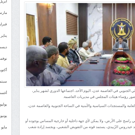
تنفيذية
أبريل 026
انتقالي
مارس 26
العاصمة
عدن
فبراير 6
تعقد
يناير 2026
اجتماعها
الدوري
ديسمبر 
وتؤكد
نوفمبر 5
ثبات
المجلس
أكتوبر 5
على
سبتمبر 
الأرض
الي الجنوبي في العاصمة عدن، اليوم الأحد، اجتماعها الدوري لشهر يناير،
مغلقة
أغسطس
بحضور رؤساء هيئات المجلس في مديريات العاصمة.
يوليو 025
العامة والمستجدات السياسية والأمنية في الساحة الجنوبية والعاصمة عدن،
يونيو 2025
ي راسخ على الأرض، ولا يمكن لأي جهة داخلية أو خارجية المساس بوجوده أو
د عيدروس الزُبيدي، يستمد قوته من التفويض الشعبي، ويجسد إرادة شعب
مايو 2025