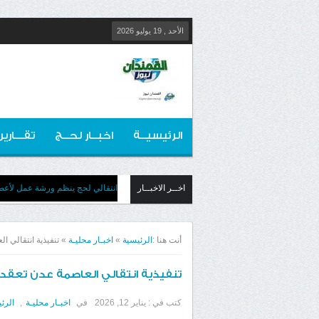
الأحد , 19 يوليو 2026
الرئيسيــة
اخبــار لحــج
تقـــارير
اخــر الاخبــار
انتقالي لحج ينظم ورشة عمل لأعضائ
أنت هنا :
الرئيسية
»
اخبـار محليـة
»
تنفيذية انتقالي 
تنفيذية انتقالي العاصمة عدن تعقد 
كتب في :
يناير 12, 2026
في
اخبـار محليـة
,
الرئ