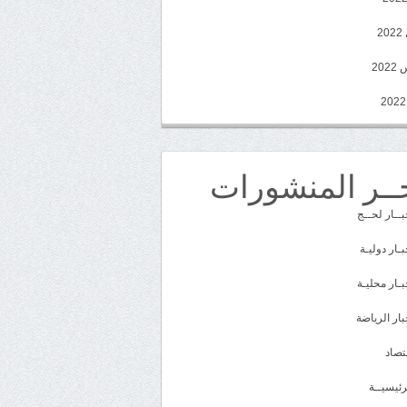
2
20
ــر المنشورات
بــار لحــج
بـار دوليـة
بـار محليـة
بار الرياضة
تصاد
رئيسيــة