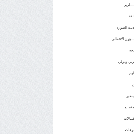
ـــارير
افة
يث الصورة
ـؤون الانتقالي
حة
بي ودولي
وم
ــديو
تمــع
ــالات
وعات