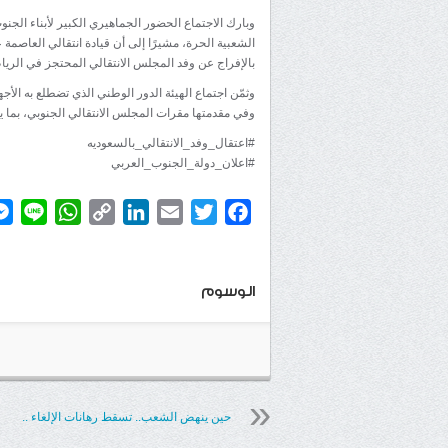
وبارك الاجتماع الحضور الجماهيري الكبير لأبناء الجن
الشعبية الحرة، مشيرًا إلى أن قيادة انتقالي العاص
بالإفراج عن وفد المجلس الانتقالي المحتجز في الري
وثمّن اجتماع الهيئة الدور الوطني الذي تضطلع به الأج
وفي مقدمتها مقرات المجلس الانتقالي الجنوبي، بما يع
#اعتقال_وفد_الانتقالي_بالسعوديه
#اعلان_دولة_الجنوب_العربي
atsApp
ine
Copy
LinkedIn
Email
Twitter
Facebook
Link
الوسوم
حين ينهض الشعب.. تسقط رهانات الإلغاء ..