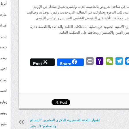
أبريل 025
وب في ساحة العروض بالعاصمة عدن، واعتبره تعبيرًا صادقًا عن الإرادة
مة عدن لبّت الدعوة وشاركت في الفعالية التي جددت رفض الوصاية، وطالبت
مارس 25
اض، مجددة التأكيد على التفويض الشعبي للمجلس وللرئيس الزُبيدي.
فبراير 5
هزة الأمنية الجنوبية في حماية الممتلكات العامة والخاصة بالعاصمة عدن،
زز الأمن والاستقرار ويحافظ على السكينة العامة.
يناير 2025
ديسمبر 
نوفمبر 4
Print
Yahoo
WeChat
Telegram
Messenger
Wh
L
Post
Share
Mail
أكتوبر 4
سبتمبر 
أغسطس
يوليو 024
يونيو 2024
اشهار اللجنة التحضيرية للذكرى العشرين “التصالح
مايو 2024
والتسامح” 13 يناير