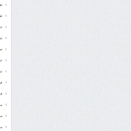
تق
ثق
حد
شـ
ص
عر
عل
فن
في
مج
مق
من