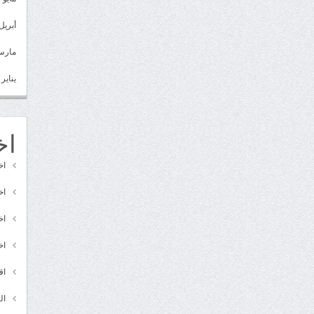
أبريل 022
مارس 22
يناير 2022
اخ
اخ
اخ
اخ
اخ
اق
ال