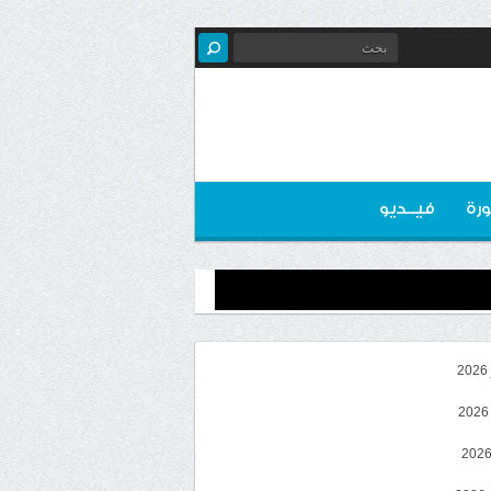
رة
فيــديو
2