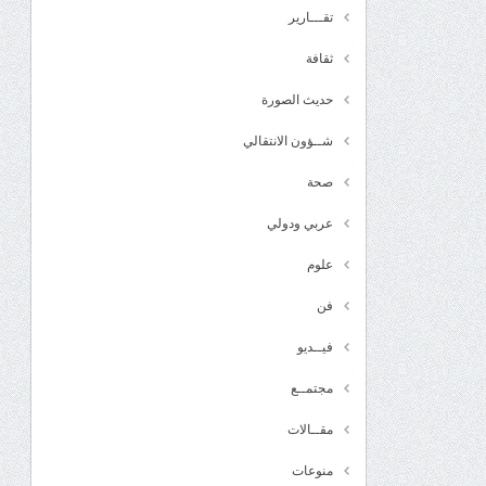
تقـــارير
ثقافة
حديث الصورة
شــؤون الانتقالي
صحة
عربي ودولي
علوم
فن
فيــديو
مجتمــع
مقــالات
منوعات