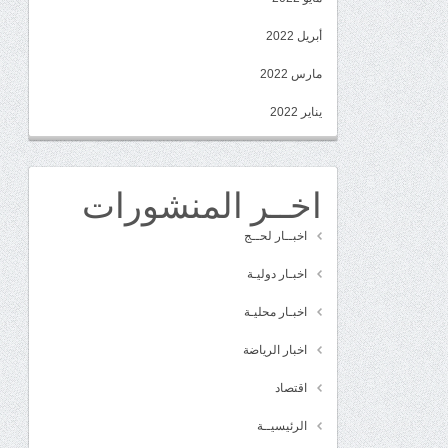
أبريل 2022
مارس 2022
يناير 2022
اخــر المنشورات
اخبــار لحــج
اخبـار دوليـة
اخبـار محليـة
اخبار الرياضة
اقتصاد
الرئيسيــة