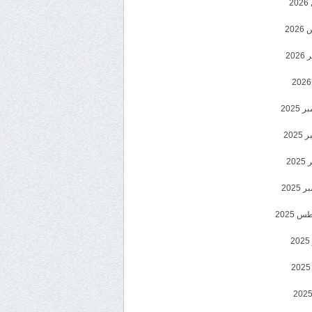
2
20
202
2025
202
202
2025
 2025
2