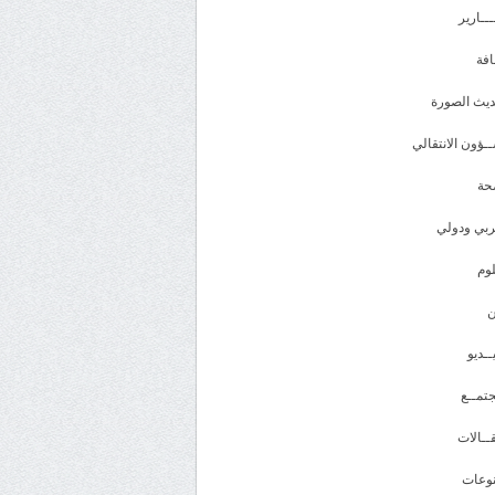
ـــارير
افة
يث الصورة
ـؤون الانتقالي
حة
بي ودولي
وم
ــديو
تمــع
ــالات
وعات