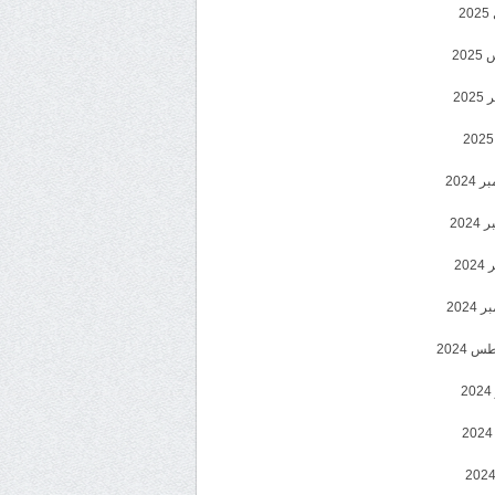
2
20
202
2024
202
202
2024
 2024
2