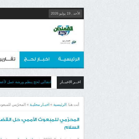
الأحد , 19 يوليو 2026
الرئيسيــة
اخبــار لحــج
تقـــارير
اخــر الاخبــار
انتقالي لحج ينظم ورشة عمل لأعضائ
أنت هنا :
الرئيسية
»
اخبـار محليـة
»
المحرّمي للمبعوث
المحرّمي للمبعوث الأممي: حل القضي
السلام