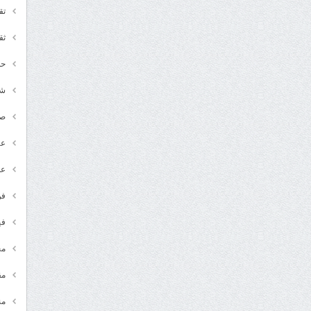
تق
ثق
حد
شـ
ص
عر
عل
فن
في
مج
مق
من