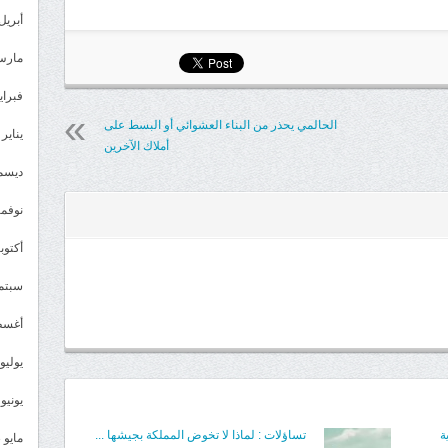
أبريل 024
مارس 24
فبراير 4
الحالمي يحذر من البناء العشوائي أو البسط على
يناير 2024
أملاك الآخرين
ديسمبر 
نوفمبر 3
أكتوبر 3
سبتمبر 
أغسطس
يوليو 023
يونيو 2023
ة
تساؤلات : لماذا لا تخوض المملكة بجيشها ...
مايو 2023