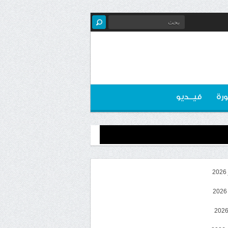
رة
فيــديو
2