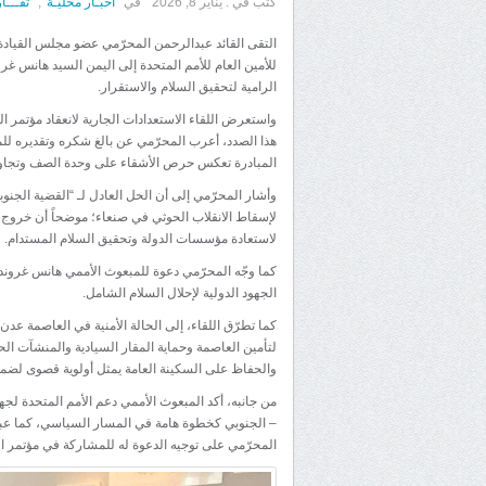
كتب في :
يناير 8, 2026
في
اخبـار محليـة
,
تقـــا
التقى القائد عبدالرحمن المحرّمي عضو مجلس القياد
للأمين العام للأمم المتحدة إلى اليمن السيد هانس غر
الرامية لتحقيق السلام والاستقرار.
واستعرض اللقاء الاستعدادات الجارية لانعقاد مؤتمر ال
هذا الصدد، أعرب المحرّمي عن بالغ شكره وتقديره للممل
المبادرة تعكس حرص الأشقاء على وحدة الصف وتجاوز
وأشار المحرّمي إلى أن الحل العادل لـ “القضية الجنوب
لإسقاط الانقلاب الحوثي في صنعاء؛ موضحاً أن خرو
لاستعادة مؤسسات الدولة وتحقيق السلام المستدام.
كما وجّه المحرّمي دعوة للمبعوث الأممي هانس غروندب
الجهود الدولية لإحلال السلام الشامل.
كما تطرّق اللقاء، إلى الحالة الأمنية في العاصمة ع
لتأمين العاصمة وحماية المقار السيادية والمنشآت الح
والحفاظ على السكينة العامة يمثل أولوية قصوى لض
من جانبه، أكد المبعوث الأممي دعم الأمم المتحدة لجهو
– الجنوبي كخطوة هامة في المسار السياسي، كما عب
المحرّمي على توجيه الدعوة له للمشاركة في مؤتمر ال