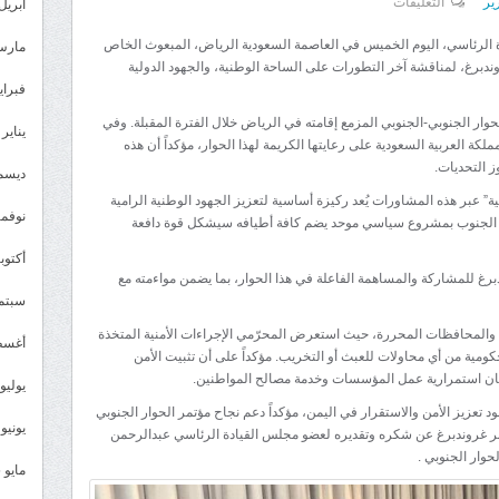
على
رير
التعليقات
أبريل 026
المحرّمي
ة الرئاسي، اليوم الخميس في العاصمة السعودية الرياض، المبعوث الخاص
مارس 26
للمبعوث
وندبرغ، لمناقشة آخر التطورات على الساحة الوطنية، والجهود الدولية
الأممي:
فبراير 6
حل
حوار الجنوبي-الجنوبي المزمع إقامته في الرياض خلال الفترة المقبلة. وفي
يناير 2026
القضية
كة العربية السعودية على رعايتها الكريمة لهذا الحوار، مؤكداً أن هذه
 التحديات.
الجنوبية
ديسمبر 
مدخل
ية” عبر هذه المشاورات يُعد ركيزة أساسية لتعزيز الجهود الوطنية الرامية
نوفمبر 5
ج الجنوب بمشروع سياسي موحد يضم كافة أطيافه سيشكل قوة دافعة
أساسي
لهزيمة
أكتوبر 5
رغ للمشاركة والمساهمة الفاعلة في هذا الحوار، بما يضمن مواءمته مع
الانقلاب
سبتمبر 
وتحقيق
دن والمحافظات المحررة، حيث استعرض المحرّمي الإجراءات الأمنية المتخذة
السلام
أغسطس
كومية من أي محاولات للعبث أو التخريب. مؤكداً على أن تثبيت الأمن
مغلقة
مان استمرارية عمل المؤسسات وخدمة مصالح المواطنين.
يوليو 025
د تعزيز الأمن والاستقرار في اليمن، مؤكداً دعم نجاح مؤتمر الحوار الجنوبي
يونيو 2025
ر غروندبرغ عن شكره وتقديره لعضو مجلس القيادة الرئاسي عبدالرحمن
حوار الجنوبي .
مايو 2025