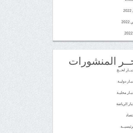
2
20
ــر المنشورات
بــار لحــج
بـار دوليـة
بـار محليـة
بار الرياضة
تصاد
رئيسيــة