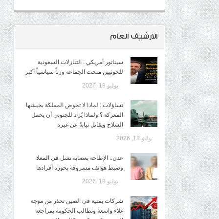
الارشيف العام
سيناتور أمريكي : التنازلات السعودية
للحوثيين منحت الجماعة وزناً سياسياً أكبر
يوليو 18, 2026
تساؤلات : لماذا لا تخوض المملكة بجيشها
المعركة ؟ ولماذا يُراد للجنوبي أن يحمل
السلاح ويقاتل نيابةً عن غيره
يوليو 18, 2026
عدن.. الإطاحة بعصابة نشل في المعلا
وضبط هواتف مسروقة بحوزة أفرادها
يوليو 18, 2026
شركات يمنية في الصين تحذر من موجة
غلاء واسعة وتطالب الحكومة بمراجعة