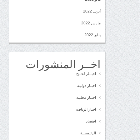
أبريل 2022
مارس 2022
يناير 2022
اخــر المنشورات
اخبــار لحــج
اخبـار دوليـة
اخبـار محليـة
اخبار الرياضة
اقتصاد
الرئيسيــة