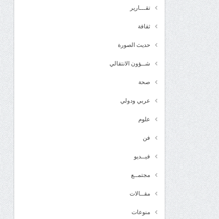
تقـــارير
ثقافة
حديث الصورة
شــؤون الانتقالي
صحة
عربي ودولي
علوم
فن
فيــديو
مجتمــع
مقــالات
منوعات