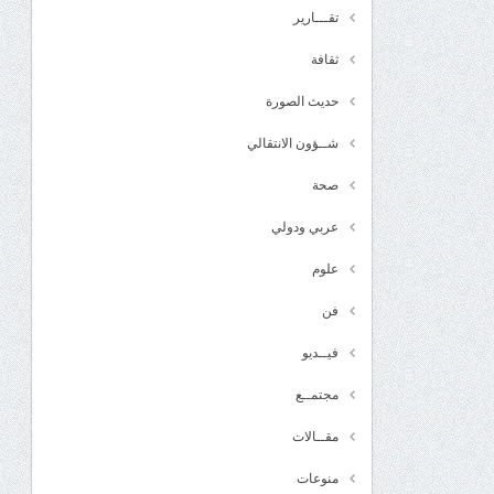
تقـــارير
ثقافة
حديث الصورة
شــؤون الانتقالي
صحة
عربي ودولي
علوم
فن
فيــديو
مجتمــع
مقــالات
منوعات