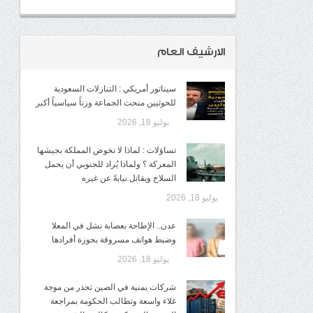
الارشيف العام
سيناتور أمريكي : التنازلات السعودية
للحوثيين منحت الجماعة وزناً سياسياً أكبر
يوليو 18, 2026
تساؤلات : لماذا لا تخوض المملكة بجيشها
المعركة ؟ ولماذا يُراد للجنوبي أن يحمل
السلاح ويقاتل نيابةً عن غيره
يوليو 18, 2026
عدن.. الإطاحة بعصابة نشل في المعلا
وضبط هواتف مسروقة بحوزة أفرادها
يوليو 18, 2026
شركات يمنية في الصين تحذر من موجة
غلاء واسعة وتطالب الحكومة بمراجعة