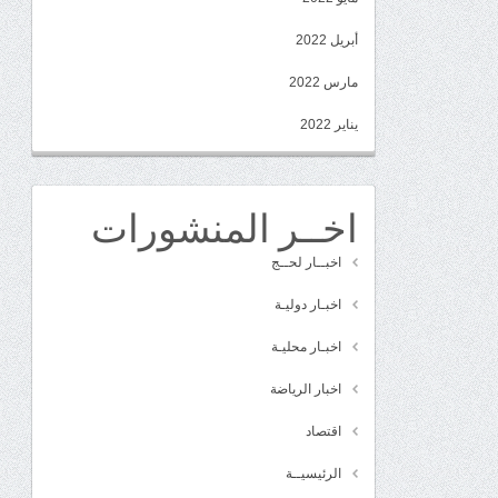
أبريل 2022
مارس 2022
يناير 2022
اخــر المنشورات
اخبــار لحــج
اخبـار دوليـة
اخبـار محليـة
اخبار الرياضة
اقتصاد
الرئيسيــة