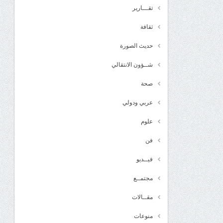
تقـــارير
ثقافة
حديث الصورة
شــؤون الانتقالي
صحة
عربي ودولي
علوم
فن
فيــديو
مجتمــع
مقــالات
منوعات