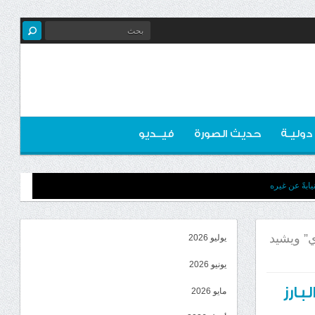
 دوليـة
حديث الصورة
فيــديو
ابةً عن غيره
ي” ويشيد
يوليو 2026
يونيو 2026
بارز
مايو 2026