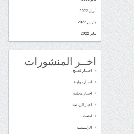
أبريل 2022
مارس 2022
يناير 2022
اخــر المنشورات
اخبــار لحــج
اخبـار دوليـة
اخبـار محليـة
اخبار الرياضة
اقتصاد
الرئيسيــة