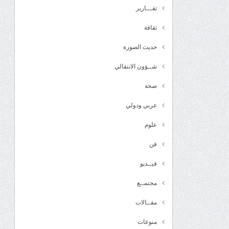
تقـــارير
ثقافة
حديث الصورة
شــؤون الانتقالي
صحة
عربي ودولي
علوم
فن
فيــديو
مجتمــع
مقــالات
منوعات