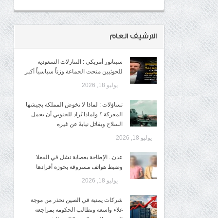
الارشيف العام
سيناتور أمريكي : التنازلات السعودية
للحوثيين منحت الجماعة وزناً سياسياً أكبر
يوليو 18, 2026
تساؤلات : لماذا لا تخوض المملكة بجيشها
المعركة ؟ ولماذا يُراد للجنوبي أن يحمل
السلاح ويقاتل نيابةً عن غيره
يوليو 18, 2026
عدن.. الإطاحة بعصابة نشل في المعلا
وضبط هواتف مسروقة بحوزة أفرادها
يوليو 18, 2026
شركات يمنية في الصين تحذر من موجة
غلاء واسعة وتطالب الحكومة بمراجعة