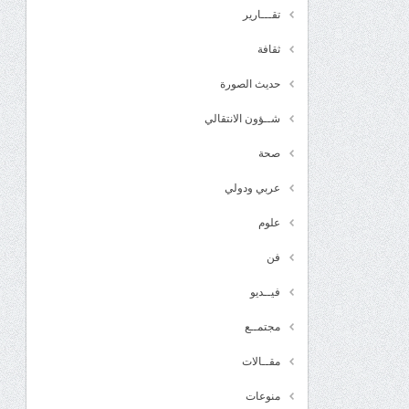
تقـــارير
ثقافة
حديث الصورة
شــؤون الانتقالي
صحة
عربي ودولي
علوم
فن
فيــديو
مجتمــع
مقــالات
منوعات