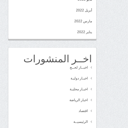
أبريل 2022
مارس 2022
يناير 2022
اخــر المنشورات
اخبــار لحــج
اخبـار دوليـة
اخبـار محليـة
اخبار الرياضة
اقتصاد
الرئيسيــة