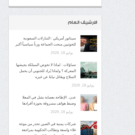
الارشيف العام
سيناتور أمريكي : التنازلات السعودية
للحوثيين منحت الجماعة وزناً سياسياً أكبر
يوليو 18, 2026
تساؤلات : لماذا لا تخوض المملكة بجيشها
المعركة ؟ ولماذا يُراد للجنوبي أن يحمل
السلاح ويقاتل نيابةً عن غيره
يوليو 18, 2026
عدن.. الإطاحة بعصابة نشل في المعلا
وضبط هواتف مسروقة بحوزة أفرادها
يوليو 18, 2026
شركات يمنية في الصين تحذر من موجة
غلاء واسعة وتطالب الحكومة بمراجعة