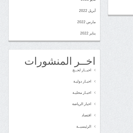
أبريل 2022
مارس 2022
يناير 2022
اخــر المنشورات
اخبــار لحــج
اخبـار دوليـة
اخبـار محليـة
اخبار الرياضة
اقتصاد
الرئيسيــة