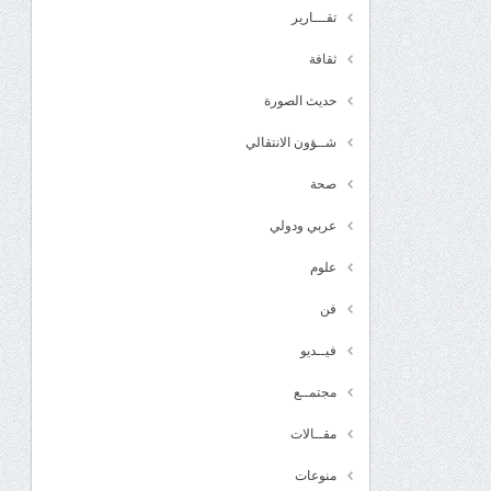
تقـــارير
ثقافة
حديث الصورة
شــؤون الانتقالي
صحة
عربي ودولي
علوم
فن
فيــديو
مجتمــع
مقــالات
منوعات