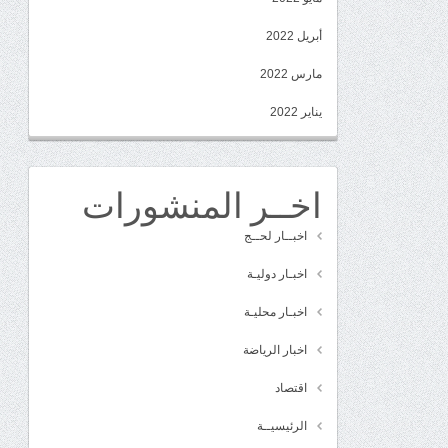
أبريل 2022
مارس 2022
يناير 2022
اخــر المنشورات
اخبــار لحــج
اخبـار دوليـة
اخبـار محليـة
اخبار الرياضة
اقتصاد
الرئيسيــة