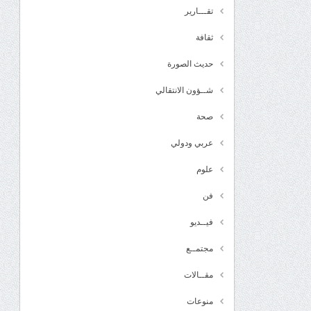
تقـــارير
ثقافة
حديث الصورة
شــؤون الانتقالي
صحة
عربي ودولي
علوم
فن
فيــديو
مجتمــع
مقــالات
منوعات