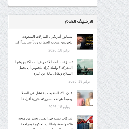
الارشيف العام
سيناتور أمريكي : التنازلات السعودية
للحوثيين منحت الجماعة وزناً سياسياً أكبر
يوليو 18, 2026
تساؤلات : لماذا لا تخوض المملكة بجيشها
المعركة ؟ ولماذا يُراد للجنوبي أن يحمل
السلاح ويقاتل نيابةً عن غيره
يوليو 18, 2026
عدن.. الإطاحة بعصابة نشل في المعلا
وضبط هواتف مسروقة بحوزة أفرادها
يوليو 18, 2026
شركات يمنية في الصين تحذر من موجة
غلاء واسعة وتطالب الحكومة بمراجعة