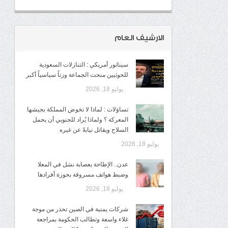
الارشيف العام
سيناتور أمريكي : التنازلات السعودية
للحوثيين منحت الجماعة وزناً سياسياً أكبر
يوليو 18, 2026
تساؤلات : لماذا لا تخوض المملكة بجيشها
المعركة ؟ ولماذا يُراد للجنوبي أن يحمل
السلاح ويقاتل نيابةً عن غيره
يوليو 18, 2026
عدن.. الإطاحة بعصابة نشل في المعلا
وضبط هواتف مسروقة بحوزة أفرادها
يوليو 18, 2026
شركات يمنية في الصين تحذر من موجة
غلاء واسعة وتطالب الحكومة بمراجعة