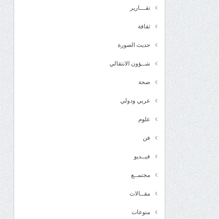
تقـــارير
ثقافة
حديث الصورة
شــؤون الانتقالي
صحة
عربي ودولي
علوم
فن
فيــديو
مجتمــع
مقــالات
منوعات