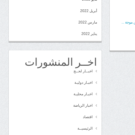
أبريل 2022
مارس 2022
موجة ...
يناير 2022
اخــر المنشورات
اخبــار لحــج
اخبـار دوليـة
اخبـار محليـة
اخبار الرياضة
اقتصاد
الرئيسيــة