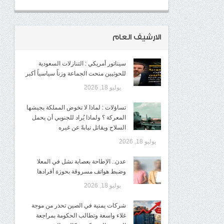
الارشيف العام
سيناتور أمريكي : التنازلات السعودية
للحوثيين منحت الجماعة وزناً سياسياً أكبر
يوليو 18, 2026
تساؤلات : لماذا لا تخوض المملكة بجيشها
المعركة ؟ ولماذا يُراد للجنوبي أن يحمل
السلاح ويقاتل نيابةً عن غيره
يوليو 18, 2026
عدن.. الإطاحة بعصابة نشل في المعلا
وضبط هواتف مسروقة بحوزة أفرادها
يوليو 18, 2026
شركات يمنية في الصين تحذر من موجة
غلاء واسعة وتطالب الحكومة بمراجعة