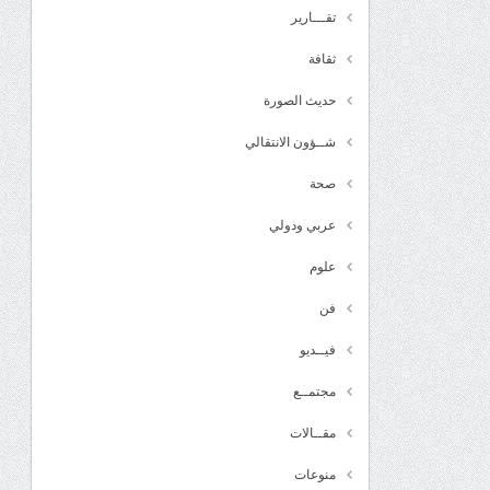
تقـــارير
ثقافة
حديث الصورة
شــؤون الانتقالي
صحة
عربي ودولي
علوم
فن
فيــديو
مجتمــع
مقــالات
منوعات