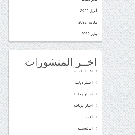
أبريل 2022
مارس 2022
يناير 2022
اخــر المنشورات
اخبــار لحــج
اخبـار دوليـة
اخبـار محليـة
اخبار الرياضة
اقتصاد
الرئيسيــة