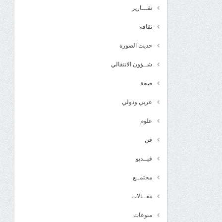
تقـــارير
ثقافة
حديث الصورة
شــؤون الانتقالي
صحة
عربي ودولي
علوم
فن
فيــديو
مجتمــع
مقــالات
منوعات