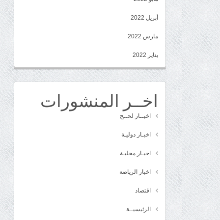
أبريل 2022
مارس 2022
يناير 2022
اخــر المنشورات
اخبــار لحــج
اخبـار دوليـة
اخبـار محليـة
اخبار الرياضة
اقتصاد
الرئيسيــة