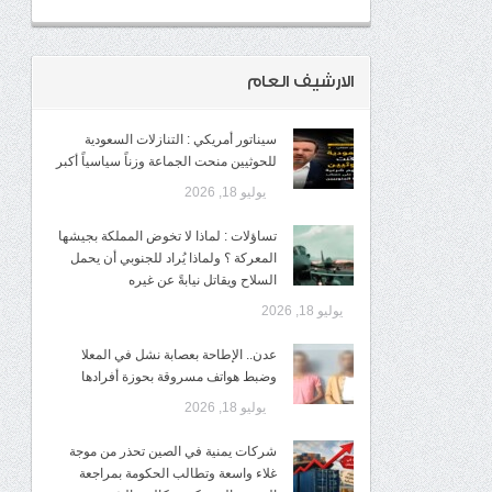
الارشيف العام
سيناتور أمريكي : التنازلات السعودية
للحوثيين منحت الجماعة وزناً سياسياً أكبر
يوليو 18, 2026
تساؤلات : لماذا لا تخوض المملكة بجيشها
المعركة ؟ ولماذا يُراد للجنوبي أن يحمل
السلاح ويقاتل نيابةً عن غيره
يوليو 18, 2026
عدن.. الإطاحة بعصابة نشل في المعلا
وضبط هواتف مسروقة بحوزة أفرادها
يوليو 18, 2026
شركات يمنية في الصين تحذر من موجة
غلاء واسعة وتطالب الحكومة بمراجعة