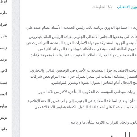
أبريل 026
على
ون الانتقالي
التعليقات
مارس 26
الهيئة
الإدارية
فبراير 6
أربعاء، اجتماعها الدوري برئاسة نائب رئيس الجمعية، الأستاذ عصام عبده علي.
للجمعية
يناير 2026
احات التي يحققها المجلس الانتقالي الجنوبي بقيادة الرئيس القائد عيدروس
الوطنية
منية، وبالجهود المشتركة مع دولة الإمارات العربية المتحدة، التي أثمرت عن
تناقش
ديسمبر 
مشروع الطاقة الشمسية في محافظة شبوة، وبدء المرحلة الثانية من
مستجدات
المقدمة من دولة الإمارات لطلاب الجنوب، باعتبارها خطوة مهمة لإعادة
نوفمبر 5
الأوضاع
السياسية
للجنة الاقتصادية حول المستجدات الأخيرة في الوضعين المالي والتجاري،
أكتوبر 5
والاقتصادية
ى استمرار مشكلة التذبذب في سعر الصرف جراء عدم التزام بعض شركات
تح المجال أمام انتعاش السوق السوداء وتضرر المواطنين.
سبتمبر 
والخدمية
في
رتبات موظفي المؤسسات الحكومية المتأخرة لأكثر من ثلاثة أشهر.
أغسطس
البلاد
 بشأن أوضاع السلطة القضائية في الجنوب، إلى جانب تقرير اللجنة الإعلامية
مغلقة
يوليو 025
لجنوب، مشددًا على أهمية اتخاذ السُبل الكفيلة بتطوير الأداء الإعلامي
يونيو 2025
ق، واتخاذ القرارات اللازمة بشأن ما ورد فيه.
الجنوبي
مايو 2025