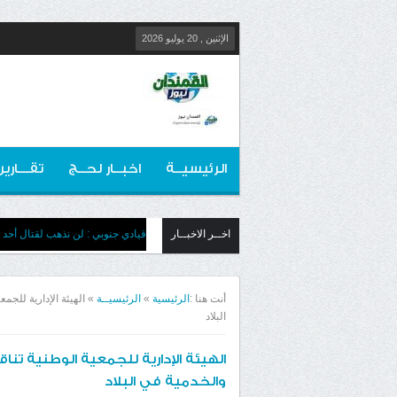
الإثنين , 20 يوليو 2026
الرئيسيــة
اخبــار لحــج
تقـــارير
اخــر الاخبــار
قيادي جنوبي : لن نذهب لقتال أحد 
أنت هنا :
الرئيسية
»
الرئيسيــة
»
الهيئة الإدارية للج
البلاد
الهيئة الإدارية للجمعية الوطنية تن
والخدمية في البلاد