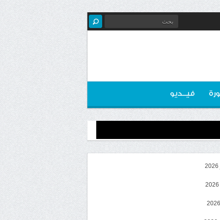
رة
فيــديو
2