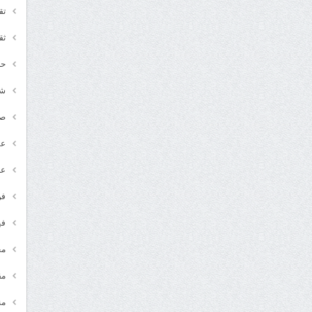
تق
ثق
حد
شـ
ص
عر
عل
فن
في
مج
مق
من