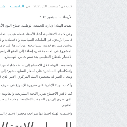
كتب في :
سبتمبر 10, 2025
في
الرئيسيــة
,
شــؤ
الأربعاء ١٠ سبتمبر ٢٠٢٥
عقدت الهيئة الإدارية للجمعية الوطنية، صباح اليوم ال
وفي كلمته الافتتاحية، أشاد الأستاذ عصام عبده بالنج
قاسم الزُبيدي، في الملفات السياسية والاقتصادية والأ
تدشين مشاريع خدمية استراتيجية، من أبرزها افتتاح 
المشروع في العاصمة عدن، إضافة إلى المنح الدراسية 
الاعتبار للقطاع التعليمي بعد سنوات من التهميش.
واستمعت الهيئة خلال الاجتماع إلى إحاطة شاملة من ا
وانعكاساتها المباشرة على أسعار السلع، مشيرة إل
ومحال الصرافة بتسعيرة البنك المركزي، الأمر الذي ف
وأكدت الهيئة الإدارية على ضرورة الإسراع في صرف م
كما ناقش الاجتماع تقرير اللجنة التشريعية والقانونية
الذي تطرق إلى دور الحملات الإعلامية المعادية لشعب ا
الجنوبي.
واختتمت الهيئة اجتماعها بمراجعة محضر الاجتماع الساب
المجلس