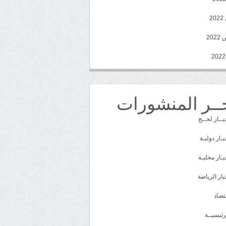
2
20
ــر المنشورات
بــار لحــج
بـار دوليـة
بـار محليـة
بار الرياضة
تصاد
رئيسيــة