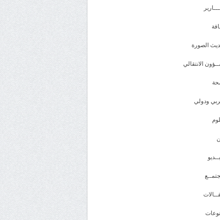
ـــارير
افة
يث الصورة
ـؤون الانتقالي
حة
بي ودولي
وم
ــديو
تمــع
ــالات
وعات