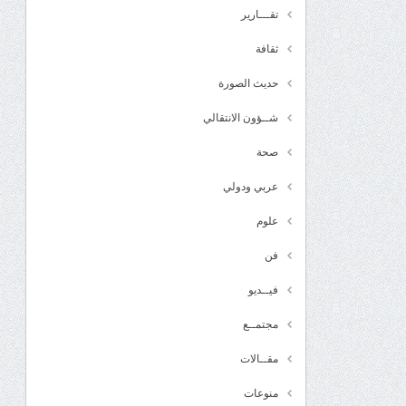
تقـــارير
ثقافة
حديث الصورة
شــؤون الانتقالي
صحة
عربي ودولي
علوم
فن
فيــديو
مجتمــع
مقــالات
منوعات