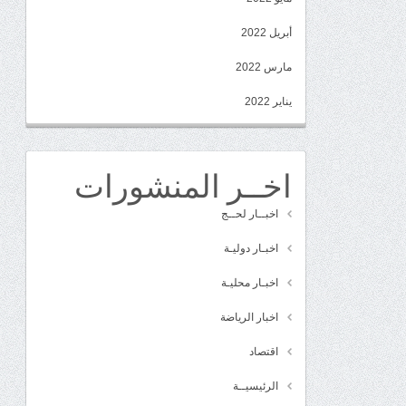
أبريل 2022
مارس 2022
يناير 2022
اخــر المنشورات
اخبــار لحــج
اخبـار دوليـة
اخبـار محليـة
اخبار الرياضة
اقتصاد
الرئيسيــة