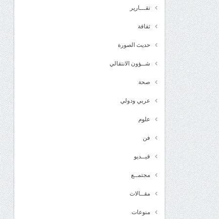
تقـــارير
ثقافة
حديث الصورة
شــؤون الانتقالي
صحة
عربي ودولي
علوم
فن
فيــديو
مجتمــع
مقــالات
منوعات