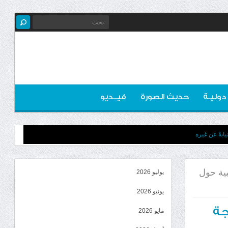
 دوليـة
حديث الصورة
فيــديو
ابةً عن غيره
بية حول
يوليو 2026
يونيو 2026
جة
مايو 2026