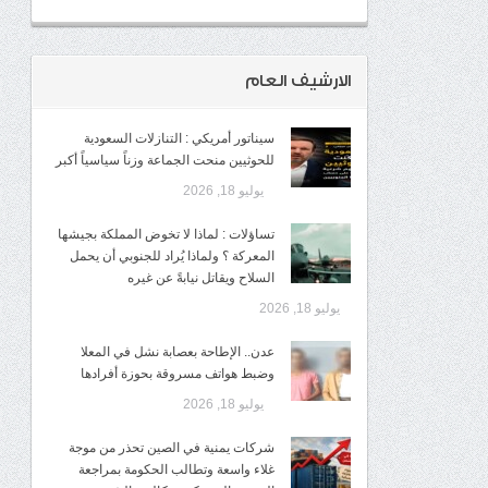
الارشيف العام
سيناتور أمريكي : التنازلات السعودية
للحوثيين منحت الجماعة وزناً سياسياً أكبر
يوليو 18, 2026
تساؤلات : لماذا لا تخوض المملكة بجيشها
المعركة ؟ ولماذا يُراد للجنوبي أن يحمل
السلاح ويقاتل نيابةً عن غيره
يوليو 18, 2026
عدن.. الإطاحة بعصابة نشل في المعلا
وضبط هواتف مسروقة بحوزة أفرادها
يوليو 18, 2026
شركات يمنية في الصين تحذر من موجة
غلاء واسعة وتطالب الحكومة بمراجعة