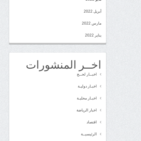
أبريل 2022
مارس 2022
يناير 2022
اخــر المنشورات
اخبــار لحــج
اخبـار دوليـة
اخبـار محليـة
اخبار الرياضة
اقتصاد
الرئيسيــة