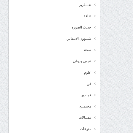
تقـــارير
ثقافة
حديث الصورة
شــؤون الانتقالي
صحة
عربي ودولي
علوم
فن
فيــديو
مجتمــع
مقــالات
منوعات