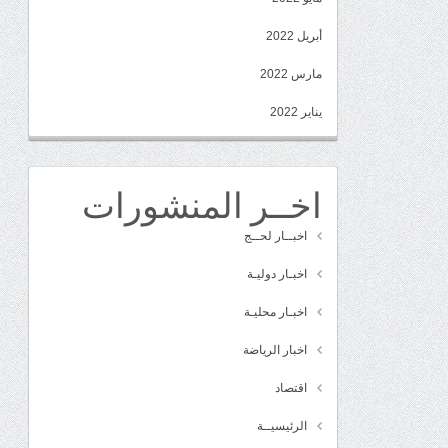
أبريل 2022
مارس 2022
يناير 2022
اخــر المنشورات
اخبــار لحــج
اخبـار دوليـة
اخبـار محليـة
اخبار الرياضة
اقتصاد
الرئيسيــة