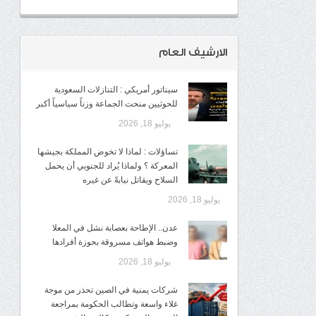
الارشيف العام
سيناتور أمريكي : التنازلات السعودية
للحوثيين منحت الجماعة وزناً سياسياً أكبر
يوليو 18, 2026
تساؤلات : لماذا لا تخوض المملكة بجيشها
المعركة ؟ ولماذا يُراد للجنوبي أن يحمل
السلاح ويقاتل نيابةً عن غيره
يوليو 18, 2026
عدن.. الإطاحة بعصابة نشل في المعلا
وضبط هواتف مسروقة بحوزة أفرادها
يوليو 18, 2026
شركات يمنية في الصين تحذر من موجة
غلاء واسعة وتطالب الحكومة بمراجعة