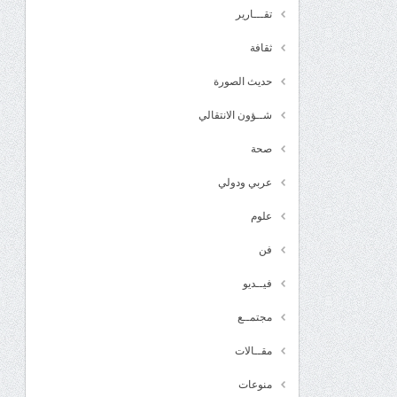
تقـــارير
ثقافة
حديث الصورة
شــؤون الانتقالي
صحة
عربي ودولي
علوم
فن
فيــديو
مجتمــع
مقــالات
منوعات