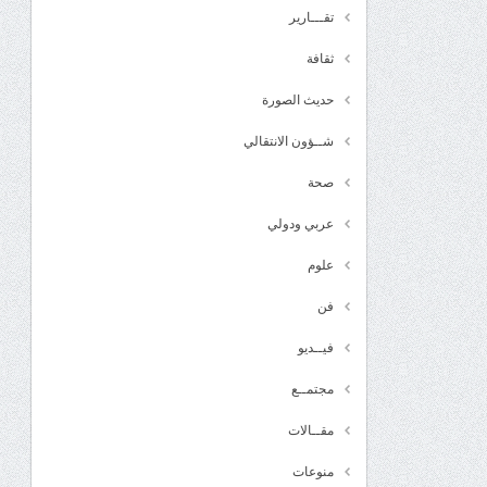
تقـــارير
ثقافة
حديث الصورة
شــؤون الانتقالي
صحة
عربي ودولي
علوم
فن
فيــديو
مجتمــع
مقــالات
منوعات