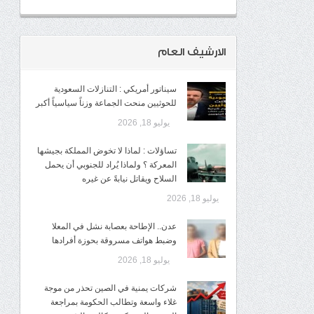
الارشيف العام
سيناتور أمريكي : التنازلات السعودية
للحوثيين منحت الجماعة وزناً سياسياً أكبر
يوليو 18, 2026
تساؤلات : لماذا لا تخوض المملكة بجيشها
المعركة ؟ ولماذا يُراد للجنوبي أن يحمل
السلاح ويقاتل نيابةً عن غيره
يوليو 18, 2026
عدن.. الإطاحة بعصابة نشل في المعلا
وضبط هواتف مسروقة بحوزة أفرادها
يوليو 18, 2026
شركات يمنية في الصين تحذر من موجة
غلاء واسعة وتطالب الحكومة بمراجعة