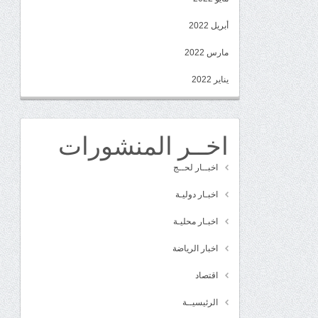
أبريل 2022
مارس 2022
يناير 2022
اخــر المنشورات
اخبــار لحــج
اخبـار دوليـة
اخبـار محليـة
اخبار الرياضة
اقتصاد
الرئيسيــة