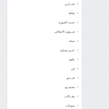
تقـــارير
ثقافة
حديث الصورة
شــؤون الانتقالي
صحة
عربي ودولي
علوم
فن
فيــديو
مجتمــع
مقــالات
منوعات