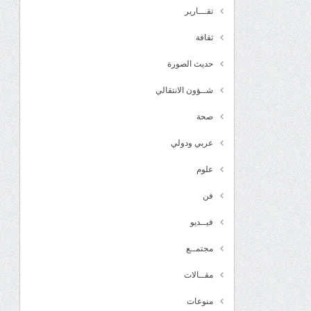
تقـــارير
ثقافة
حديث الصورة
شــؤون الانتقالي
صحة
عربي ودولي
علوم
فن
فيــديو
مجتمــع
مقــالات
منوعات