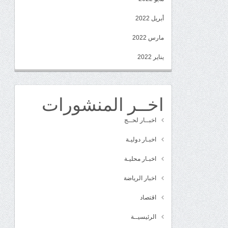
أبريل 2022
مارس 2022
يناير 2022
اخــر المنشورات
اخبــار لحــج
اخبـار دوليـة
اخبـار محليـة
اخبار الرياضة
اقتصاد
الرئيسيــة