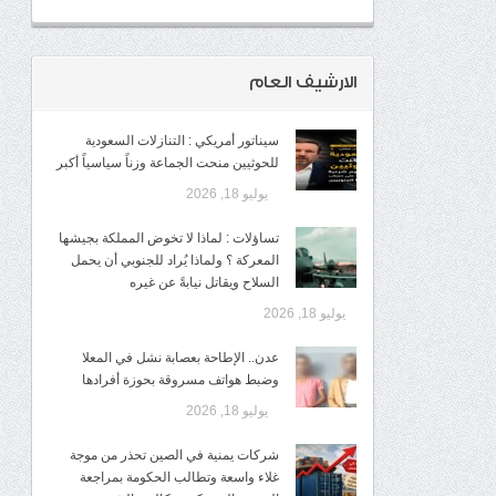
الارشيف العام
سيناتور أمريكي : التنازلات السعودية
للحوثيين منحت الجماعة وزناً سياسياً أكبر
يوليو 18, 2026
تساؤلات : لماذا لا تخوض المملكة بجيشها
المعركة ؟ ولماذا يُراد للجنوبي أن يحمل
السلاح ويقاتل نيابةً عن غيره
يوليو 18, 2026
عدن.. الإطاحة بعصابة نشل في المعلا
وضبط هواتف مسروقة بحوزة أفرادها
يوليو 18, 2026
شركات يمنية في الصين تحذر من موجة
غلاء واسعة وتطالب الحكومة بمراجعة