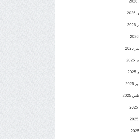
2
20
202
2025
202
202
2025
 2025
2