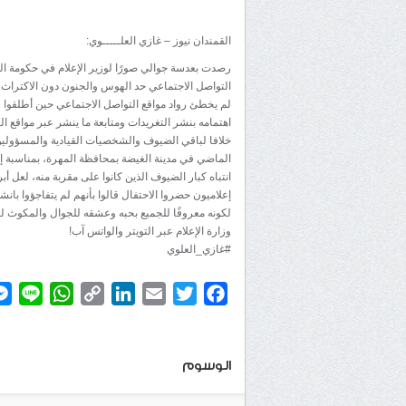
القمندان نيوز – غازي العلـــــوي:
رصدت بعدسة جوالي صورًا لوزير الإعلام في حكومة المن
التواصل الاجتماعي حد الهوس والجنون دون الاكتراث 
لم يخطئ رواد مواقع التواصل الاجتماعي حين أطلقوا على
اهتمامه بنشر التغريدات ومتابعة ما ينشر عبر مواقع ال
خلافا لباقي الضيوف والشخصيات القيادية والمسؤولين، ظ
الماضي في مدينة الغيضة بمحافظة المهرة، بمناسبة إ
انتباه كبار الضيوف الذين كانوا على مقربة منه، لع
إعلاميون حضروا الاحتفال قالوا بأنهم لم يتفاجؤوا بان
لكونه معروفًا للجميع بحبه وعشقه للجوال والمكوث لسا
وزارة الإعلام عبر التويتر والواتس آب!
#غازي_العلوي
atsApp
ine
Copy
LinkedIn
Email
Twitter
Facebook
Link
الوسوم