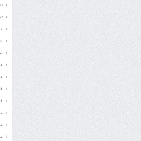
تق
ثق
حد
شـ
ص
عر
عل
فن
في
مج
مق
من