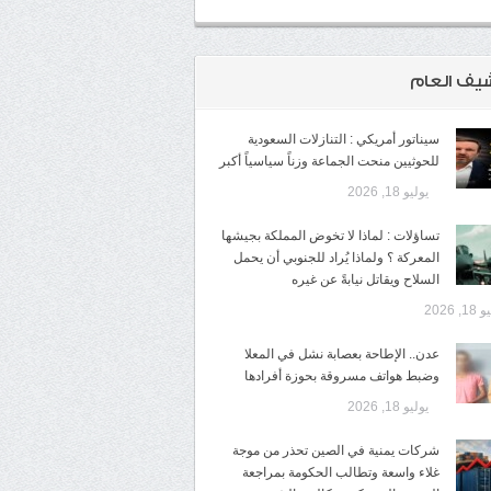
شيف العام
سيناتور أمريكي : التنازلات السعودية
للحوثيين منحت الجماعة وزناً سياسياً أكبر
يوليو 18, 2026
تساؤلات : لماذا لا تخوض المملكة بجيشها
المعركة ؟ ولماذا يُراد للجنوبي أن يحمل
السلاح ويقاتل نيابةً عن غيره
1, 2026
عدن.. الإطاحة بعصابة نشل في المعلا
وضبط هواتف مسروقة بحوزة أفرادها
يوليو 18, 2026
شركات يمنية في الصين تحذر من موجة
غلاء واسعة وتطالب الحكومة بمراجعة