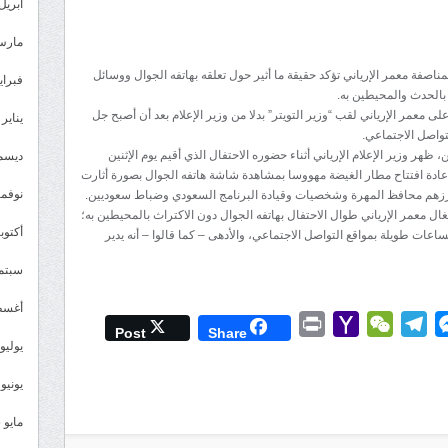
”
أبريل 026
إذا
مارس 26
لم
اصفة معمر الإرياني تؤكد حقيقة ما أثير حول تعلقه بهاتفه الجوال ووسائل
تستحِ
فبراير 6
بالحدث والمحيطين به.
فاصنعْ
 معمر الإرياني لقب “وزير التويتر” بدلا من وزير الإعلام بعد أن أصبح جل
يناير 2026
ما
تواصل الاجتماعي.
شئت
هر وزير الإعلام الإرياني أثناء حضوره الاحتفال الذي أقيم يوم الإثنين
ديسمبر 
عادة افتتاح مطار الغيضة مهووسا بمشاهدة شاشة هاتفه الجوال بصورة أثارت
”
نوفمبر 5
ل أبرزهم محافظ المهرة وشخصيات وقيادة البرنامج السعودي وضباط سعوديين.
..
شغال معمر الإرياني طوال الاحتفال بهاتفه الجوال دون الاكتراث بالمحيطين به؛
عن
أكتوبر 5
عات طويلة بمواقع التواصل الاجتماعي، والأدهى – كما قالوا – أنه يدير
الإرياني
سبتمبر 
وزير
“التويتر”
أغسطس
Print
Yahoo
WeChat
Telegram
Messenger
Wh
L
أتحدث
Post
Share
يوليو 025
Mail
!!
مغلقة
يونيو 2025
مايو 2025