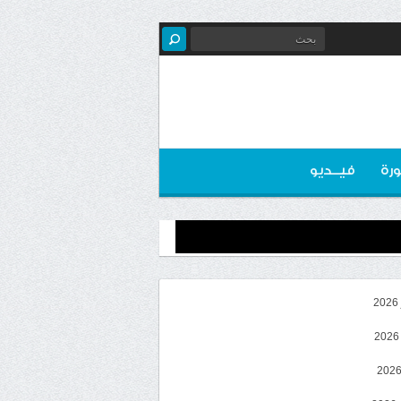
رة
فيــديو
2