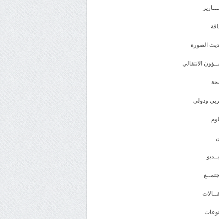
ـــارير
افة
يث الصورة
ـؤون الانتقالي
حة
بي ودولي
وم
ــديو
تمــع
ــالات
وعات