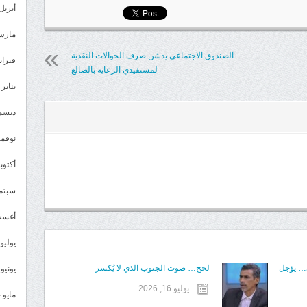
أبريل 025
مارس 25
الصندوق الاجتماعي يدشن صرف الحوالات النقدية
فبراير 5
لمستفيدي الرعاية بالضالع
يناير 2025
ديسمبر 
نوفمبر 4
أكتوبر 4
سبتمبر 
أغسطس
يوليو 024
ي… يؤجل
لحج… صوت الجنوب الذي لا يُكسر
يونيو 2024
يوليو 16, 2026
مايو 2024