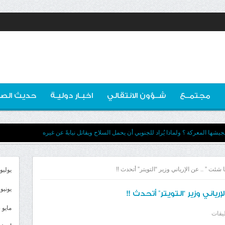
مجتمــع
شــؤون الانتقالي
اخبـار دوليـة
حديث الصو
يشها المعركة ؟ ولماذا يُراد للجنوبي أن يحمل السلاح ويقاتل نيابةً عن غيره
ا شئت ” .. عن الإرياني وزير “التويتر” أتحدث !!
يوليو 026
يونيو 2026
رياني وزير “التويتر” أتحدث !!
مايو 2026
على
ليقات