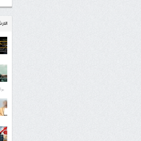
الار
يوليو 8