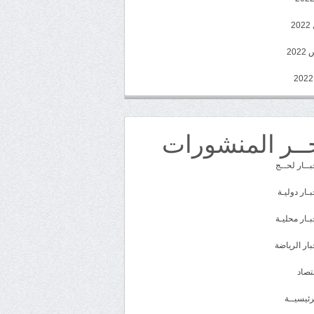
2
20
ــر المنشورات
بــار لحــج
بـار دوليـة
بـار محليـة
بار الرياضة
تصاد
رئيسيــة