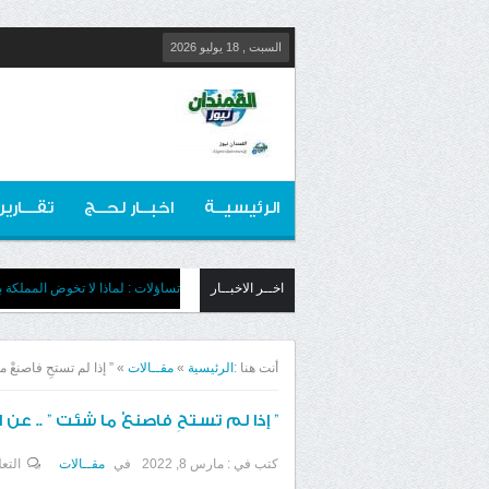
السبت , 18 يوليو 2026
الرئيسيــة
اخبــار لحــج
تقـــارير
اخــر الاخبــار
تساؤلات : لماذا لا تخوض المملكة بج
أنت هنا :
الرئيسية
»
مقــالات
»
” إذا لم تستحِ فاصنعْ م
” إذا لم تستحِ فاصنعْ ما شئت ” .. عن الإ
كتب في :
مارس 8, 2022
في
مقــالات
التع