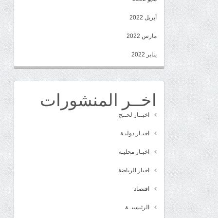
أبريل 2022
مارس 2022
يناير 2022
اخــر المنشورات
اخبــار لحــج
اخبـار دوليـة
اخبـار محليـة
اخبار الرياضة
اقتصاد
الرئيسيــة