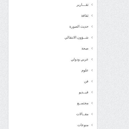
تقـــارير
ثقافة
حديث الصورة
شــؤون الانتقالي
صحة
عربي ودولي
علوم
فن
فيــديو
مجتمــع
مقــالات
منوعات