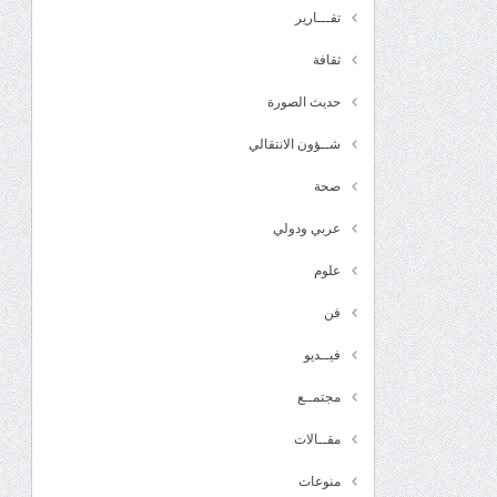
تقـــارير
ثقافة
حديث الصورة
شــؤون الانتقالي
صحة
عربي ودولي
علوم
فن
فيــديو
مجتمــع
مقــالات
منوعات