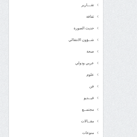
تقـــارير
ثقافة
حديث الصورة
شــؤون الانتقالي
صحة
عربي ودولي
علوم
فن
فيــديو
مجتمــع
مقــالات
منوعات