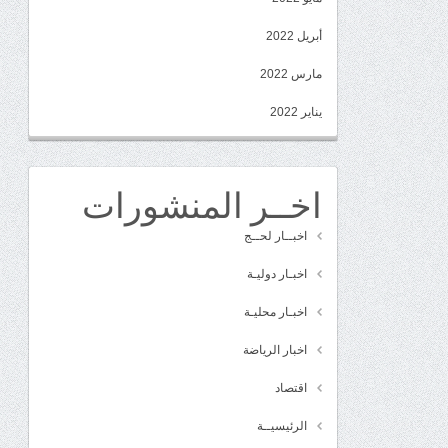
أبريل 2022
مارس 2022
يناير 2022
اخــر المنشورات
اخبــار لحــج
اخبـار دوليـة
اخبـار محليـة
اخبار الرياضة
اقتصاد
الرئيسيــة