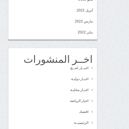
أبريل 2022
مارس 2022
يناير 2022
اخــر المنشورات
اخبــار لحــج
اخبـار دوليـة
اخبـار محليـة
اخبار الرياضة
اقتصاد
الرئيسيــة