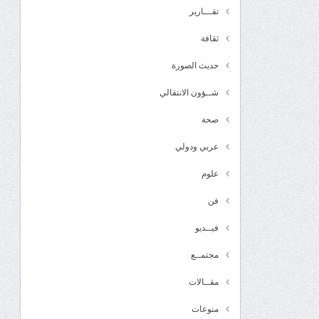
تقـــارير
ثقافة
حديث الصورة
شــؤون الانتقالي
صحة
عربي ودولي
علوم
فن
فيــديو
مجتمــع
مقــالات
منوعات