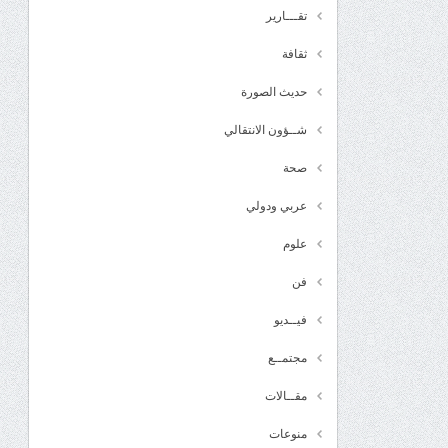
تقـــارير
ثقافة
حديث الصورة
شــؤون الانتقالي
صحة
عربي ودولي
علوم
فن
فيــديو
مجتمــع
مقــالات
منوعات