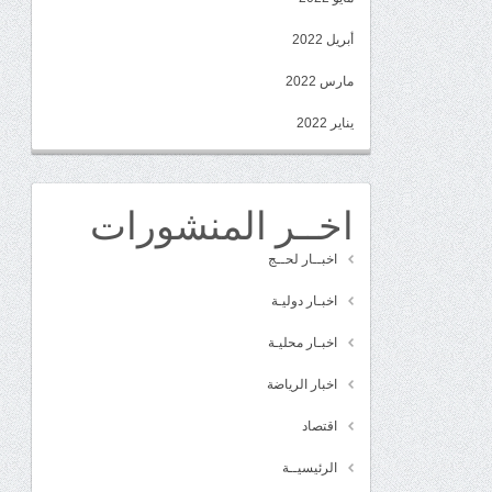
أبريل 2022
مارس 2022
يناير 2022
اخــر المنشورات
اخبــار لحــج
اخبـار دوليـة
اخبـار محليـة
اخبار الرياضة
اقتصاد
الرئيسيــة