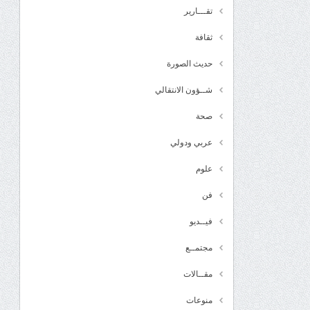
تقـــارير
ثقافة
حديث الصورة
شــؤون الانتقالي
صحة
عربي ودولي
علوم
فن
فيــديو
مجتمــع
مقــالات
منوعات