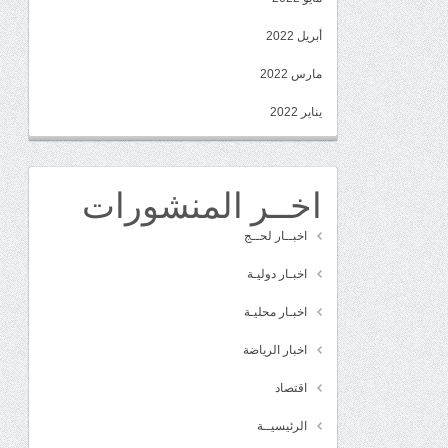
أبريل 2022
مارس 2022
يناير 2022
اخــر المنشورات
اخبــار لحــج
اخبـار دوليـة
اخبـار محليـة
اخبار الرياضة
اقتصاد
الرئيسيــة