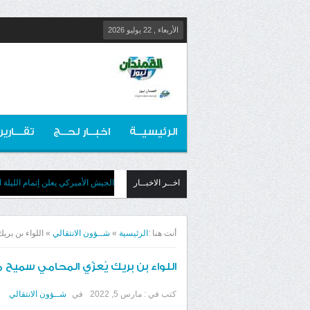
الأربعاء , 22 يوليو 2026
الرئيسيــة
اخبــار لحــج
تقـــارير
اخــر الاخبــار
الجيش الأميركي يعلن إتمام الليلة الـ11 من الضربات على إير
أنت هنا :
الرئيسية
»
شــؤون الانتقالي
»
اللواء بن بري
اللواء بن بريك يُعزّي المحامي سميح
كتب في :
مارس 5, 2022
في
شــؤون الانتقالي