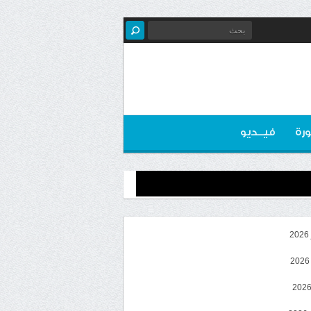
رة
فيــديو
2