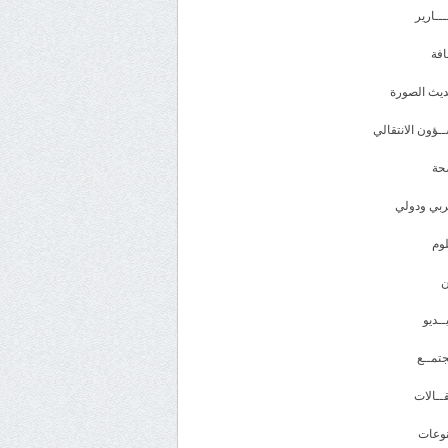
ـــارير
افة
يث الصورة
ـؤون الانتقالي
حة
بي ودولي
وم
ــديو
تمــع
ــالات
وعات