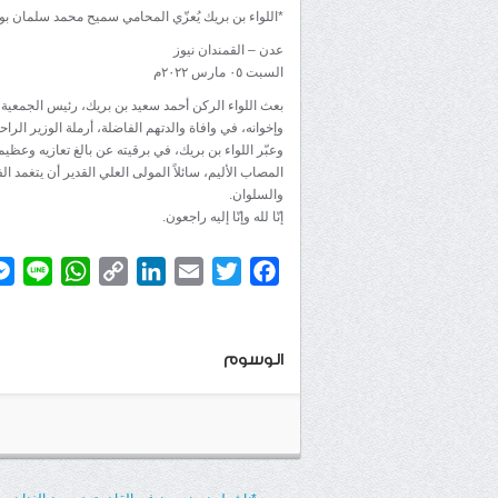
*اللواء بن بريك يُعزّي المحامي سميح محمد سلمان بوف
عدن – القمندان نيوز
السبت ٠٥ مارس ٢٠٢٢م
بعث اللواء الركن أحمد سعيد بن بريك، رئيس الجمعية
وإخوانه، في وافاة والدتهم الفاضلة، أرملة الوزير الر
وعبّر اللواء بن بريك، في برقيته عن بالغ تعازيه وعظيم
المصاب الأليم، سائلاً المولى العلي القدير أن يتغمد ا
والسلوان.
إنّا لله وإنّا إليه راجعون.
atsApp
ine
Copy
LinkedIn
Email
Twitter
Facebook
Link
الوسوم