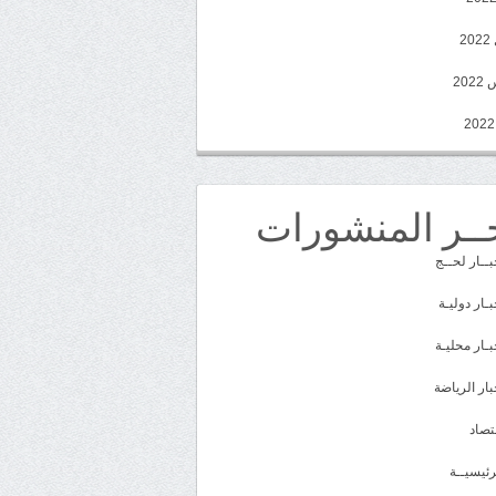
2
20
ــر المنشورات
بــار لحــج
بـار دوليـة
بـار محليـة
بار الرياضة
تصاد
رئيسيــة