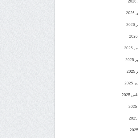
2
20
202
2025
202
202
2025
 2025
2