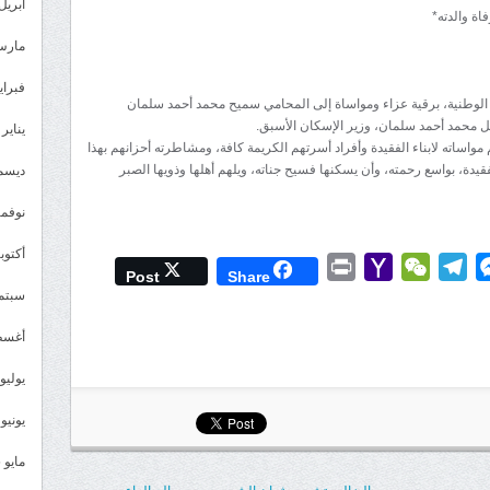
اللواء
أبريل 026
اة والدته*
بن
مارس 26
بريك
يُعزّي
فبراير 6
 الوطنية، برقية عزاء ومواساة إلى المحامي سميح محمد أحمد سلمان
المحامي
احل محمد أحمد سلمان، وزير الإسكان الأسبق.
يناير 2026
سميح
 مواساته لابناء الفقيدة وأفراد أسرتهم الكريمة كافة، ومشاطرته أحزانهم بهذا
محمد
لفقيدة، بواسع رحمته، وأن يسكنها فسيح جناته، ويلهم أهلها وذويها الصبر
ديسمبر 
سلمان
نوفمبر 5
بوفاة
والدته
أكتوبر 5
Print
Yahoo
WeChat
Telegram
Messenger
Wh
L
مغلقة
Post
Share
Mail
سبتمبر 
أغسطس
يوليو 025
يونيو 2025
مايو 2025