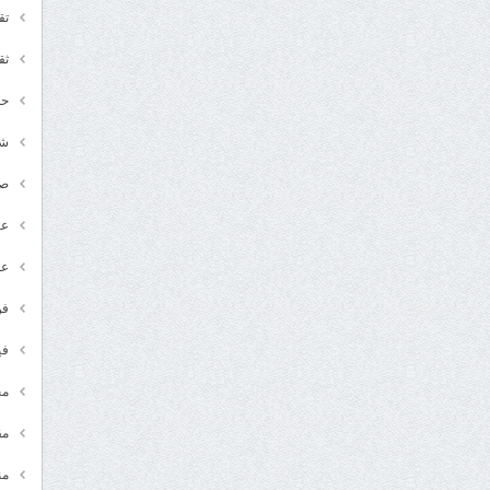
تق
ثق
حد
شـ
ص
عر
عل
فن
في
مج
مق
من