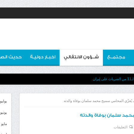
مجتمــع
شــؤون الانتقالي
اخبـار دوليـة
حديث الصو
ان
ك يُعزّي المحامي سميح محمد سلمان بوفاة والدته
يوليو 026
يونيو 2026
 محمد سلمان بوفاة والدته
مايو 2026
على
التعليقات