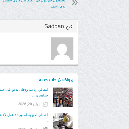
*ناشطون جنوبيون في القاهرة يزورون الفنان
عوض احمد
عن
Saddan
مواضيع ذات صلة
انتقالي رباعية ردفان يدعو إلى احتش
جماهيري ...
يوليو 20, 2026
انتقالي لحج ينظم ورشة عمل لأعض
...