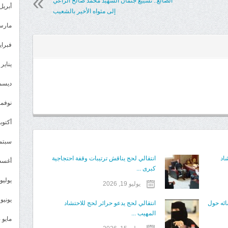
الضالع.. تشييع جثمان الشهيد محمد صالح الراعي
أبريل 025
إلى مثواه الأخير بالشعيب
مارس 25
فبراير 5
يناير 2025
ديسمبر 
نوفمبر 4
أكتوبر 4
سبتمبر 
اد
انتقالي لحج يناقش ترتيبات وقفة احتجاجية
أغسطس
كبرى ...
يوليو 024
يوليو 19, 2026
يونيو 2024
ائه حول
انتقالي لحج يدعو حرائر لحج للاحتشاد
المهيب ...
مايو 2024