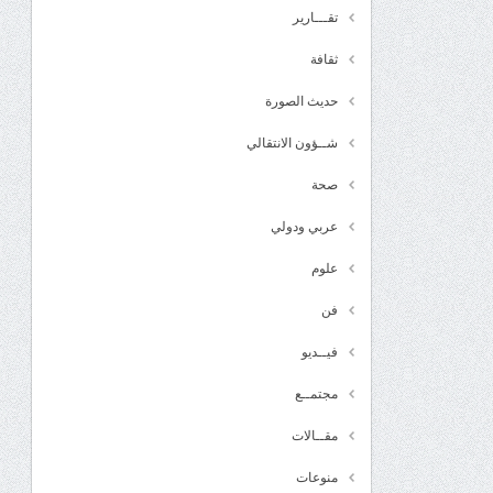
تقـــارير
ثقافة
حديث الصورة
شــؤون الانتقالي
صحة
عربي ودولي
علوم
فن
فيــديو
مجتمــع
مقــالات
منوعات