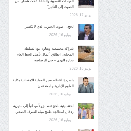
القيادات النسوية والشابة” تحت شعار “من
الصوت إلى التأثير”
يوليو 17, 2026
لحج… صوت الجنوب الذي لا يُكسر
يوليو 16, 2026
شراكة مجتمعية وتعاون مع السلطة
المحلية.. انطلاق أعمال تأهيل الخط العام
بحارة الهدى – حي الرصاصة
يوليو 16, 2026
باسردة: انتظام سير العملية الامتحانية بكلية
العلوم الإدارية جامعة عدن
يوليو 16, 2026
لجنة بيئية بلحج تنفذ نزولاً ميدانياً إلى مديرية
ردفان لمعالجة طفح مياه الصرف الصحي
يوليو 16, 2026