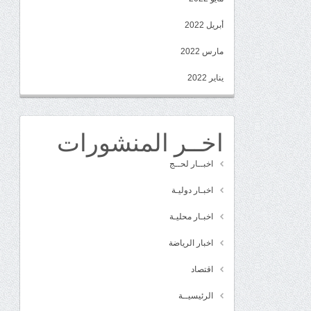
أبريل 2022
مارس 2022
يناير 2022
اخــر المنشورات
اخبــار لحــج
اخبـار دوليـة
اخبـار محليـة
اخبار الرياضة
اقتصاد
الرئيسيــة