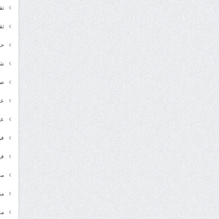
تق
ثق
حد
شـ
ص
عر
عل
فن
في
مج
مق
من