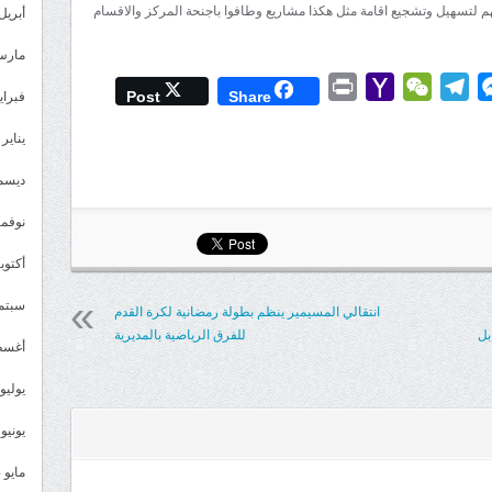
مهم لتسهيل وتشجيع اقامة مثل هكذا مشاريع وطافوا باجنحة المركز والاقسام
أبريل 025
مارس 25
Print
Yahoo
WeChat
Telegram
Messenger
Wh
L
Post
Share
فبراير 5
Mail
يناير 2025
ديسمبر 
نوفمبر 4
أكتوبر 4
سبتمبر 
انتقالي المسيمير ينظم بطولة رمضانية لكرة القدم
بل
للفرق الرياضية بالمديرية
أغسطس
يوليو 024
يونيو 2024
مايو 2024