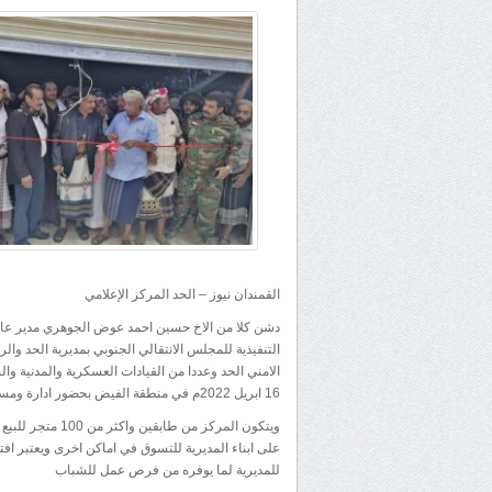
القمندان نيوز – الحد المركز الإعلامي
دشن كلا من الاخ حسين احمد عوض الجوهري مدير عام 
التنفيذية للمجلس الانتقالي الجنوبي بمديرية الحد وا
الامني الحد وعددا من القيادات العسكرية والمدنية وا
16 ابريل 2022م في منطقة الفيض بحضور ادارة ومستثمري المول وتوافد جماهير كبير اثناء التسوق وقص شريط الافتتاح
ويتكون المركز من
على ابناء المديرية للتسوق في اماكن اخرى ويعتبر افت
للمديرية لما يوفره من فرص عمل للشباب