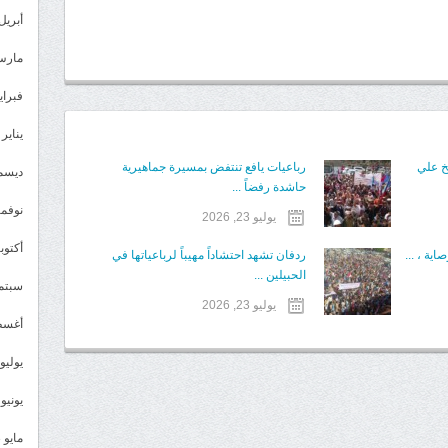
أبريل 024
مارس 24
فبراير 4
يناير 2024
يخ علي
رباعيات يافع تنتفض بمسيرة جماهيرية
ديسمبر 
حاشدة رفضاً ...
نوفمبر 3
يوليو 23, 2026
أكتوبر 3
ية ، ...
ردفان تشهد احتشاداً مهيباً لرباعياتها في
الحبيلين ...
سبتمبر 
يوليو 23, 2026
أغسطس
يوليو 023
يونيو 2023
مايو 2023