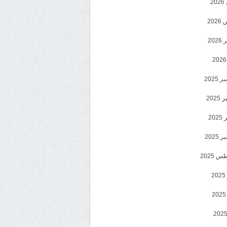
2
20
202
2025
202
202
2025
 2025
2