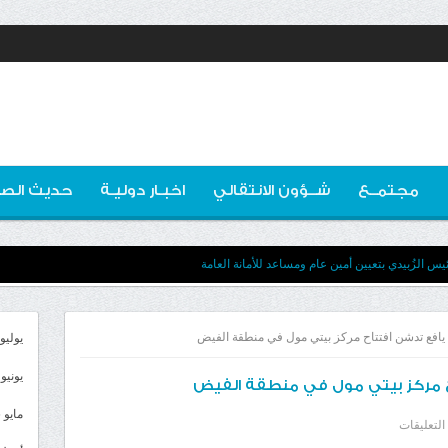
مجتمــع
شــؤون الانتقالي
اخبـار دوليـة
حديث الصو
ئيس الزُبيدي بتعيين أمين عام ومساعد للأمانة العامة
د يافع تدشن افتتاح مركز بيتي مول في منطقة الفيض
يوليو 026
يونيو 2026
اح مركز بيتي مول في منطقة الفيض
مايو 2026
على
التعليقات