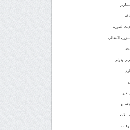
ـــارير
افة
يث الصورة
ـؤون الانتقالي
حة
بي ودولي
وم
ــديو
تمــع
ــالات
وعات