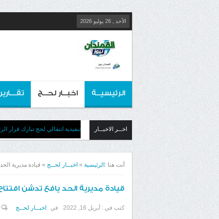
الأحد , 26 يوليو 2026
الرئيسيــة
اخبــار لحــج
تقـــارير
اخــر الاخبــار
تنفيذية انتقالي لحج تبارك قرار الر
أنت هنا :
الرئيسية
»
اخبــار لحــج
»
قيادة مديرية الح
قيادة مديرية الحد يافع تدشن افتت
كتب في :
أبريل 16, 2022
في
اخبــار لحــج