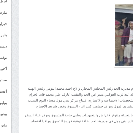
قيادة
أبريل 026
مديرية
مارس 26
الحد
يافع
فبراير 6
تدشن
يناير 2026
افتتاح
مركز
ديسمبر 
بيتي
نوفمبر 5
مول
في
أكتوبر 5
منطقة
سبتمبر 
الفيض
مديرية الحد رئس المجلس المحلي والاخ احمد محمد التومي رئيس الهيئة
مغلقة
أغسطس
لرئد عبدالرب العوكبي مدير امن الحد والنقيب عارف علي محمد قايد الحزام
لشخصيات الاجتماعية والاعتبارية افتتاح مركز بيتي مول مساء اليوم السبت
يوليو 025
يونيو 2025
 طابقين واكثر من 100 متجر للبيع بالتجزئة متنوع الاغراض والتجهيزات ويلبي حاجة المتسوق ويوفر عناء السفر
تاح بيتي مول في مديرية الحد اضافة نوعية فريدة للتسوق ورافدا اقتصاديا
مايو 2025