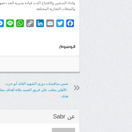
واثناء التدشين والافتتاح اكدت قيادة مديرية الحد دع
والمحلات التجارية المختلفة
atsApp
ine
Copy
LinkedIn
Email
Twitter
Facebook
Link
الوسوم
ضمن منافسات دوري الشهيد القائد أبو حرب
..الأهلي يتغلب على فريق العميد بثلاثة أهداف مقا
هدف
عن
Sabr