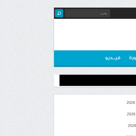
رة
فيــديو
2