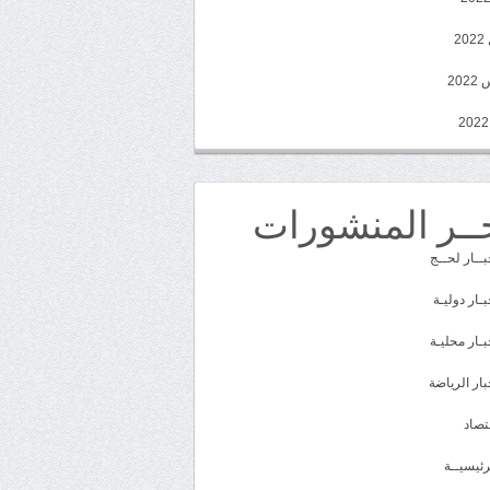
2
20
ــر المنشورات
بــار لحــج
بـار دوليـة
بـار محليـة
بار الرياضة
تصاد
رئيسيــة