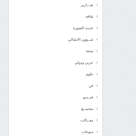
تقـــارير
ثقافة
حديث الصورة
شــؤون الانتقالي
صحة
عربي ودولي
علوم
فن
فيــديو
مجتمــع
مقــالات
منوعات